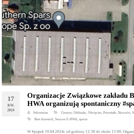
Organizacje Związkowe zakładu Be
17
HWA organizują spontaniczny #spa
KW.
2024
,
,
,
,
,
Sekretariat
Cieszyn
Oddziały
Oświęcim
Pozostałe
Skoczów
S
,
,
Best Autotech
Seoyon E-HWA
spacer
W #piątek 19.04.2024r. od godziny 12:30 do około 15:00, Organ