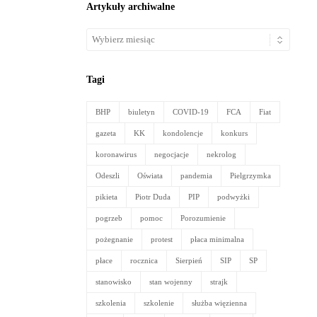
Artykuły archiwalne
Artykuły
archiwalne
Tagi
BHP
biuletyn
COVID-19
FCA
Fiat
gazeta
KK
kondolencje
konkurs
koronawirus
negocjacje
nekrolog
Odeszli
Oświata
pandemia
Pielgrzymka
pikieta
Piotr Duda
PIP
podwyżki
pogrzeb
pomoc
Porozumienie
pożegnanie
protest
płaca minimalna
płace
rocznica
Sierpień
SIP
SP
stanowisko
stan wojenny
strajk
szkolenia
szkolenie
służba więzienna