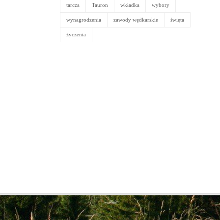
tarcza
Tauron
wkładka
wybory
wynagrodzenia
zawody wędkarskie
święta
życzenia