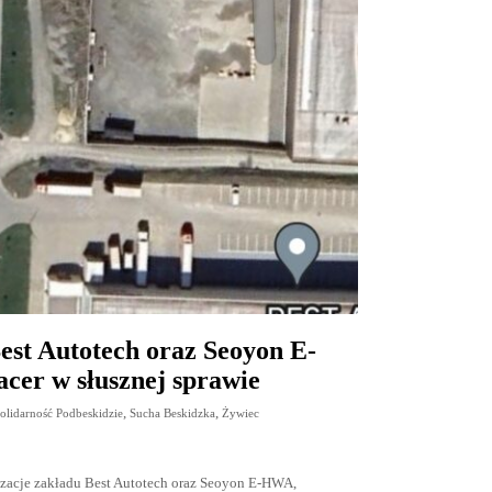
st Autotech oraz Seoyon E-
cer w słusznej sprawie
,
,
olidarność Podbeskidzie
Sucha Beskidzka
Żywiec
izacje zakładu Best Autotech oraz Seoyon E-HWA,