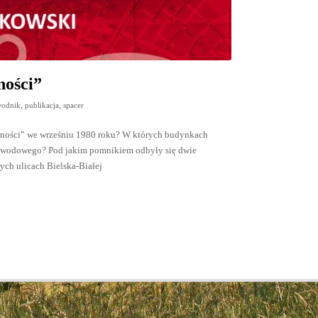
ności”
,
,
wodnik
publikacja
spacer
arności” we wrześniu 1980 roku? W których budynkach
 zawodowego? Pod jakim pomnikiem odbyły się dwie
ych ulicach Bielska-Białej