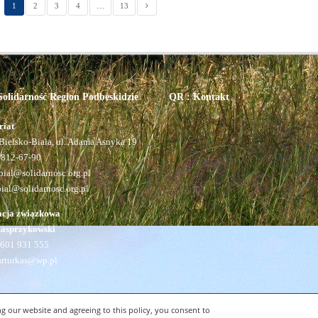
1
2
3
4
…
13
olidarność Region Podbeskidzie
QR : Kontakt
riat
Bielsko-Biała, ul. Adama Asnyka 19
 812-67-90
ial@solidarnosc.org.pl
bial@solidarnosc.org.pl
acja związkowa
Kasprzykowski
601 931 555
arturkas@wp.pl
g our website and agreeing to this policy, you consent to