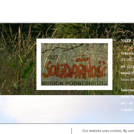
NSZZ S
Sekreta
43-300 
tel.
(33)
email
bb
biuro.b
Inform
Artur 
tel.
+48 
UserOnline
e-mail:
6 Users
Online
Our website uses cookies. By usin