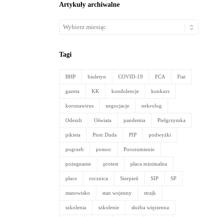
Artykuły archiwalne
Artykuły
archiwalne
Tagi
BHP
biuletyn
COVID-19
FCA
Fiat
gazeta
KK
kondolencje
konkurs
koronawirus
negocjacje
nekrolog
Odeszli
Oświata
pandemia
Pielgrzymka
pikieta
Piotr Duda
PIP
podwyżki
pogrzeb
pomoc
Porozumienie
pożegnanie
protest
płaca minimalna
płace
rocznica
Sierpień
SIP
SP
stanowisko
stan wojenny
strajk
szkolenia
szkolenie
służba więzienna