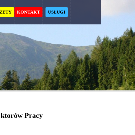
ŻETY
KONTAKT
USŁUGI
ektorów Pracy