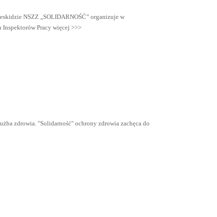
odbeskidzie NSZZ „SOLIDARNOŚĆ” organizuje w
h Inspektorów Pracy więcej >>>
użba zdrowia. "Solidarność" ochrony zdrowia zachęca do