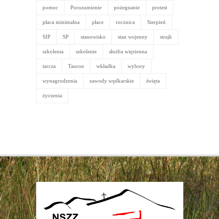
pomoc
Porozumienie
pożegnanie
protest
płaca minimalna
płace
rocznica
Sierpień
SIP
SP
stanowisko
stan wojenny
strajk
szkolenia
szkolenie
służba więzienna
tarcza
Tauron
wkładka
wybory
wynagrodzenia
zawody wędkarskie
święta
życzenia