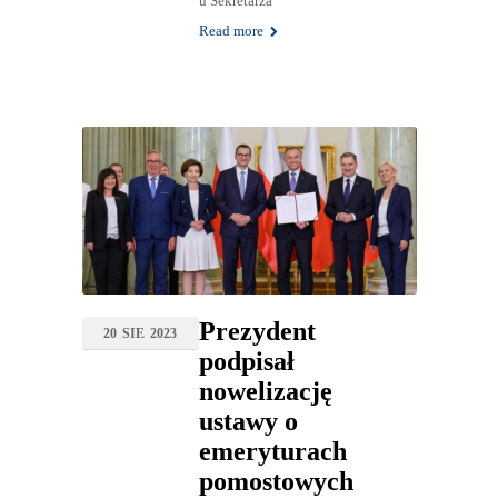
u Sekretarza
Read more
Prezydent
20
SIE
2023
podpisał
nowelizację
ustawy o
emeryturach
pomostowych