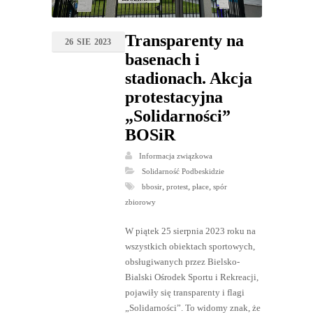
Transparenty na
26
SIE
2023
basenach i
stadionach. Akcja
protestacyjna
„Solidarności”
BOSiR
Informacja związkowa
Solidarność Podbeskidzie
,
,
,
bbosir
protest
płace
spór
zbiorowy
W piątek 25 sierpnia 2023 roku na
wszystkich obiektach sportowych,
obsługiwanych przez Bielsko-
Bialski Ośrodek Sportu i Rekreacji,
pojawiły się transparenty i flagi
„Solidarności”. To widomy znak, że