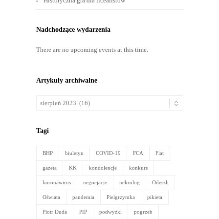
Historyczna gra dla licealistów
Nadchodzące wydarzenia
There are no upcoming events at this time.
Artykuły archiwalne
Artykuły
archiwalne
Tagi
BHP
biuletyn
COVID-19
FCA
Fiat
gazeta
KK
kondolencje
konkurs
koronawirus
negocjacje
nekrolog
Odeszli
Oświata
pandemia
Pielgrzymka
pikieta
Piotr Duda
PIP
podwyżki
pogrzeb