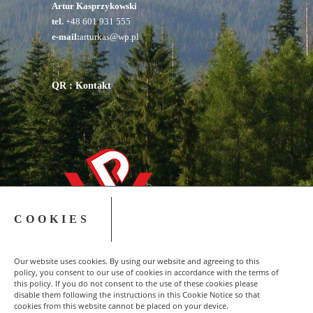
Artur Kasprzykowski
tel.
+48 601 931 555
e-mail:
arturkas@wp.pl
QR : Kontakt
COOKIES
Our website uses cookies. By using our website and agreeing to this
policy, you consent to our use of cookies in accordance with the terms of
this policy. If you do not consent to the use of these cookies please
disable them following the instructions in this Cookie Notice so that
cookies from this website cannot be placed on your device.