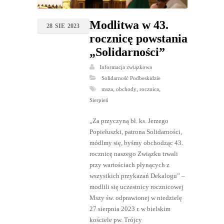
Modlitwa w 43.
28
SIE
2023
rocznicę powstania
„Solidarności”
Informacja związkowa
Solidarność Podbeskidzie
,
,
,
msza
obchody
rocznica
Sierpień
„Za przyczyną bł. ks. Jerzego
Popiełuszki, patrona Solidarności,
módlmy się, byśmy obchodząc 43.
rocznicę naszego Związku trwali
przy wartościach płynących z
wszystkich przykazań Dekalogu” –
modlili się uczestnicy rocznicowej
Mszy św. odprawionej w niedzielę
27 sierpnia 2023 r. w bielskim
kościele pw. Trójcy