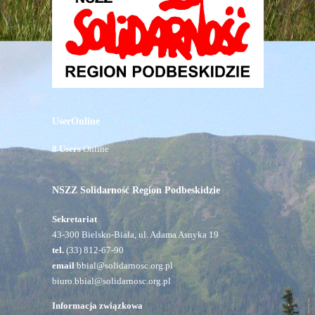
UserOnline
8 Users
Online
NSZZ Solidarność Region Podbeskidzie
Sekretariat
43-300 Bielsko-Biała, ul. Adama Asnyka 19
tel.
(33) 812-67-90
email
bbial@solidarnosc.org.pl
biuro.bbial@solidarnosc.org.pl
Informacja związkowa