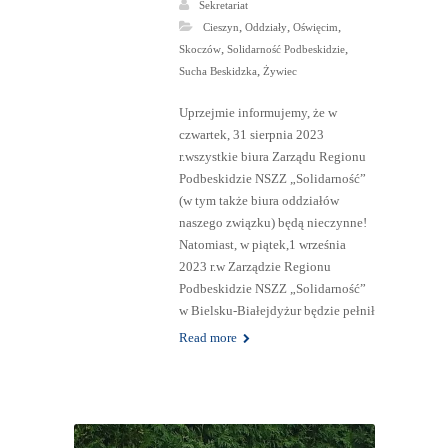
Sekretariat
,
,
,
Cieszyn
Oddziały
Oświęcim
,
,
Skoczów
Solidarność Podbeskidzie
,
Sucha Beskidzka
Żywiec
Uprzejmie informujemy, że w
czwartek, 31 sierpnia 2023
r.wszystkie biura Zarządu Regionu
Podbeskidzie NSZZ „Solidarność”
(w tym także biura oddziałów
naszego związku) będą nieczynne!
Natomiast, w piątek,1 września
2023 r.w Zarządzie Regionu
Podbeskidzie NSZZ „Solidarność”
w Bielsku-Białejdyżur będzie pełnił
Read more