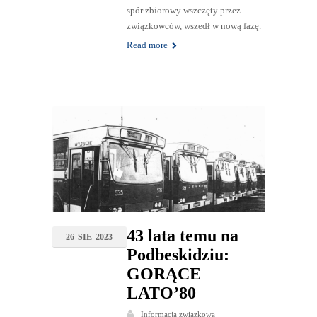
spór zbiorowy wszczęty przez
związkowców, wszedł w nową fazę.
Read more
43 lata temu na
26
SIE
2023
Podbeskidziu:
GORĄCE
LATO’80
Informacja związkowa