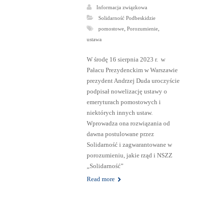
Informacja związkowa
Solidarność Podbeskidzie
,
,
pomostowe
Porozumienie
ustawa
W środę 16 sierpnia 2023 r. w
Pałacu Prezydenckim w Warszawie
prezydent Andrzej Duda uroczyście
podpisał nowelizację ustawy o
emeryturach pomostowych i
niektórych innych ustaw.
Wprowadza ona rozwiązania od
dawna postulowane przez
Solidarność i zagwarantowane w
porozumieniu, jakie rząd i NSZZ
„Solidarność”
Read more