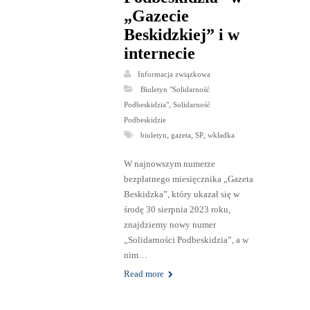
„Gazecie
Beskidzkiej” i w
internecie
Informacja związkowa
Biuletyn "Solidarność
,
Podbeskidzia"
Solidarność
Podbeskidzie
,
,
,
biuletyn
gazeta
SP
wkładka
W najnowszym numerze
bezpłatnego miesięcznika „Gazeta
Beskidzka”, który ukazał się w
środę 30 sierpnia 2023 roku,
znajdziemy nowy numer
„Solidarności Podbeskidzia”, a w
nim…
Read more