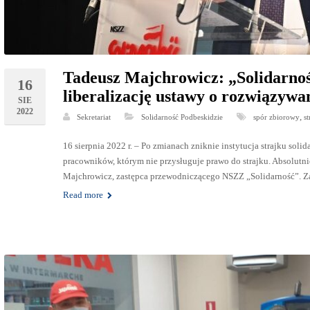
Tadeusz Majchrowicz: „Solidarność
16
liberalizację ustawy o rozwiązyw
SIE
2022
,
Sekretariat
Solidarność Podbeskidzie
spór zbiorowy
st
16 sierpnia 2022 r. – Po zmianach zniknie instytucja strajku so
pracowników, którym nie przysługuje prawo do strajku. Absolutni
Majchrowicz, zastępca przewodniczącego NSZZ „Solidarność”. Z
Read more