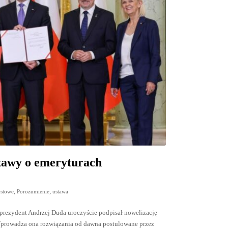
stawy o emeryturach
,
,
stowe
Porozumienie
ustawa
prezydent Andrzej Duda uroczyście podpisał nowelizację
Wprowadza ona rozwiązania od dawna postulowane przez