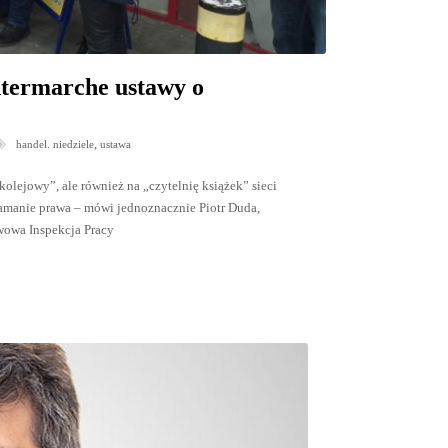
ntermarche ustawy o
,
handel. niedziele
ustawa
olejowy”, ale również na „czytelnię książek” sieci
łamanie prawa – mówi jednoznacznie Piotr Duda,
wowa Inspekcja Pracy