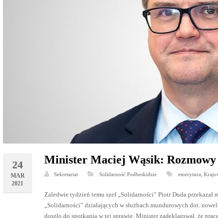
Minister Maciej Wąsik: Rozmowy 
24
,
Sekretariat
Solidarność Podbeskidzie
emerytura
Krajo
MAR
2021
Zaledwie tydzień temu szef „Solidarności” Piotr Duda przekazał
„Solidarności” działających w służbach mundurowych dot. noweliza
doszło do spotkania w tej sprawie. Minister zadeklarował, że pra