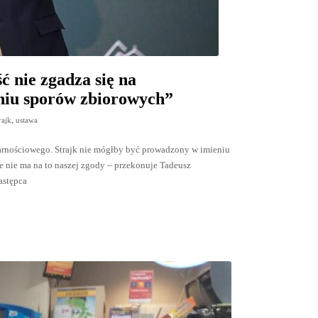
 nie zgadza się na
aniu sporów zbiorowych”
,
rajk
ustawa
lidarnościowego. Strajk nie mógłby być prowadzony w imieniu
e nie ma na to naszej zgody – przekonuje Tadeusz
astępca