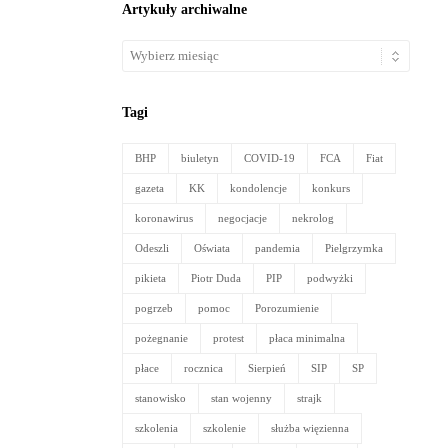
Artykuły archiwalne
Artykuły
archiwalne
Tagi
BHP
biuletyn
COVID-19
FCA
Fiat
gazeta
KK
kondolencje
konkurs
koronawirus
negocjacje
nekrolog
Odeszli
Oświata
pandemia
Pielgrzymka
pikieta
Piotr Duda
PIP
podwyżki
pogrzeb
pomoc
Porozumienie
pożegnanie
protest
płaca minimalna
płace
rocznica
Sierpień
SIP
SP
stanowisko
stan wojenny
strajk
szkolenia
szkolenie
służba więzienna