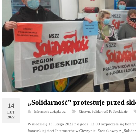
„Solidarność” protestuje przed s
14
,
Informacja związkowa
Cieszyn
Solidarność Podbeskidzie
LUT
2022
W niedzielę 13 lutego 2022 r. o godz. 12:00 rozpoczęła się konfe
francuskiej sieci Intermarche w Cieszynie. Związkowcy z „Solida