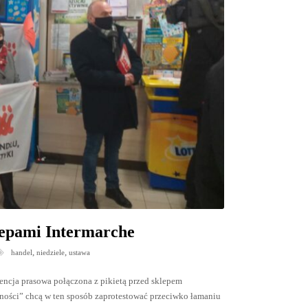
klepami Intermarche
,
,
handel
niedziele
ustawa
rencja prasowa połączona z pikietą przed sklepem
rności” chcą w ten sposób zaprotestować przeciwko łamaniu