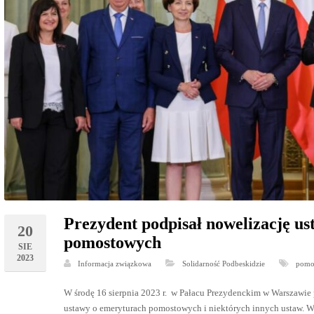
Prezydent podpisał nowelizację u
20
pomostowych
SIE
2023
Informacja związkowa
Solidarność Podbeskidzie
pomo
W środę 16 sierpnia 2023 r. w Pałacu Prezydenckim w Warszawie 
ustawy o emeryturach pomostowych i niektórych innych ustaw. 