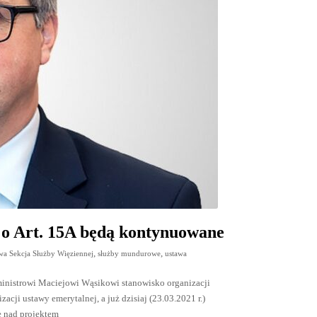
o Art. 15A będą kontynuowane
,
,
wa Sekcja Służby Więziennej
służby mundurowe
ustawa
 ministrowi Maciejowi Wąsikowi stanowisko organizacji
cji ustawy emerytalnej, a już dzisiaj (23.03.2021 r.)
ce nad projektem