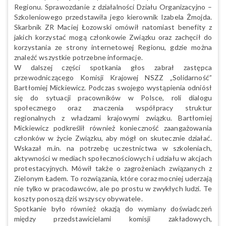
Regionu. Sprawozdanie z działalności Działu Organizacyjno –
Szkoleniowego przedstawiła jego kierownik Izabela Żmojda.
Skarbnik ZR Maciej Łozowski omówił natomiast benefity z
jakich korzystać mogą członkowie Związku oraz zachęcił do
korzystania ze strony internetowej Regionu, gdzie można
znaleźć wszystkie potrzebne informacje.
W dalszej części spotkania głos zabrał zastępca
przewodniczącego Komisji Krajowej NSZZ „Solidarność”
Bartłomiej Mickiewicz. Podczas swojego wystąpienia odniósł
się do sytuacji pracowników w Polsce, roli dialogu
społecznego oraz znaczenia współpracy struktur
regionalnych z władzami krajowymi związku. Bartłomiej
Mickiewicz podkreślił również konieczność zaangażowania
członków w życie Związku, aby mógł on skutecznie działać.
Wskazał m.in. na potrzebę uczestnictwa w szkoleniach,
aktywności w mediach społecznościowych i udziału w akcjach
protestacyjnych. Mówił także o zagrożeniach związanych z
Zielonym Ładem. To rozwiązania, które coraz mocniej uderzają
nie tylko w pracodawców, ale po prostu w zwykłych ludzi. Te
koszty ponoszą dziś wszyscy obywatele.
Spotkanie było również okazją do wymiany doświadczeń
między przedstawicielami komisji zakładowych,