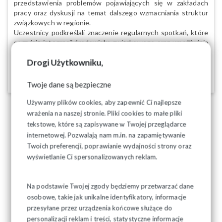
przedstawienia problemów pojawiających się w zakładach
pracy oraz dyskusji na temat dalszego wzmacniania struktur
związkowych w regionie.
Uczestnicy podkreślali znaczenie regularnych spotkań, które
sprzyjają integracji środowiska związkowego oraz umożliwiają
skuteczniejsze reprezentowanie interesów pracowników.
Drogi Użytkowniku,
16-03-2026
Twoje dane są bezpieczne
Używamy plików cookies, aby zapewnić Ci najlepsze
wrażenia na naszej stronie. Pliki cookies to małe pliki
tekstowe, które są zapisywane w Twojej przeglądarce
internetowej. Pozwalają nam m.in. na zapamiętywanie
Twoich preferencji, poprawianie wydajności strony oraz
wyświetlanie Ci spersonalizowanych reklam.
Na podstawie Twojej zgody będziemy przetwarzać dane
osobowe, takie jak unikalne identyfikatory, informacje
przesyłane przez urządzenia końcowe służące do
personalizacji reklam i treści, statystyczne informacje