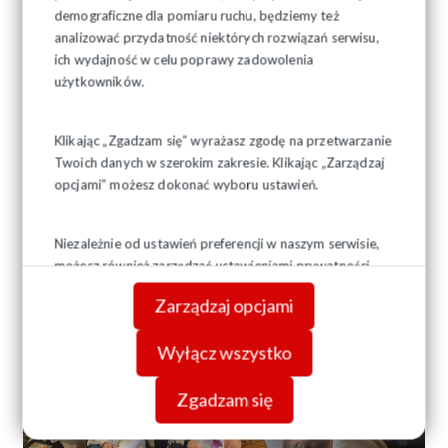
demograficzne dla pomiaru ruchu, będziemy też
analizować przydatność niektórych rozwiązań serwisu,
ich wydajność w celu poprawy zadowolenia
użytkowników.
Klikając „Zgadzam się” wyrażasz zgodę na przetwarzanie
Twoich danych w szerokim zakresie. Klikając „Zarządzaj
opcjami” możesz dokonać wyboru ustawień.
Niezależnie od ustawień preferencji w naszym serwisie,
możesz również zarządzać ustawieniami prywatności
swojej przeglądarki. Więcej informacji o przetwarzaniu
Zarządzaj opcjami
danych znajdziesz w
Polityce prywatności.
Wyłącz wszystko
Zgadzam się