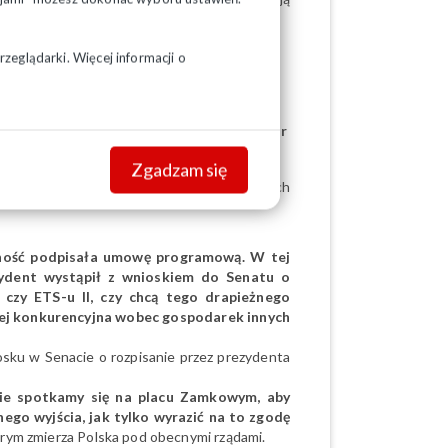
nastu procent.
ematy, jednak dialog społeczny został
zeglądarki. Więcej informacji o
ecznego.
jęty, bo w Gdańsku przyjmował pana
otkaniu pojawiła się tylko pani minister
Zgadzam się
jwiększy polski związek zawodowy gromadzi ich
rność podpisała umowę programową. W tej
zydent wystąpił z wnioskiem do Senatu o
czy ETS-u II, czy chcą tego drapieżnego
niej konkurencyjna wobec gospodarek innych
iosku w Senacie o rozpisanie przez prezydenta
nie spotkamy się na placu Zamkowym, aby
ego wyjścia, jak tylko wyrazić na to zgodę
tórym zmierza Polska pod obecnymi rządami.