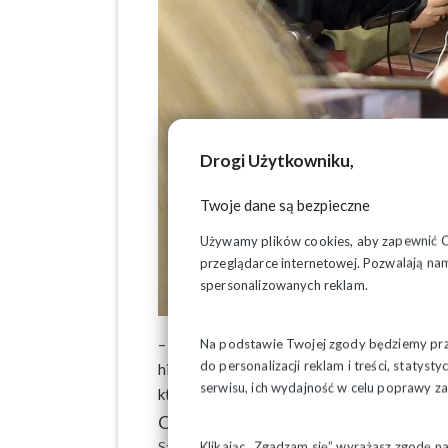
Drogi Użytkowniku,
Twoje dane są bezpieczne
Używamy plików cookies, aby zapewnić Ci 
przeglądarce internetowej. Pozwalają nam
spersonalizowanych reklam.
– "
To już nie żółta, ale czerwona kartka 
Na podstawie Twojej zgody będziemy prze
do personalizacji reklam i treści, staty
historycznej Sali BHP Stoczni Gdańskiej 
serwisu, ich wydajność w celu poprawy 
który odbędzie się
w samo południe, 20 
Czerwona kartka dla rządu
Szef Solidarności podkreślił, że sytuacja na 
Klikając „Zgadzam się” wyrażasz zgodę n