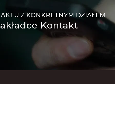
TAKTU Z KONKRETNYM DZIAŁEM
akładce Kontakt
Znajdziesz nas też na: