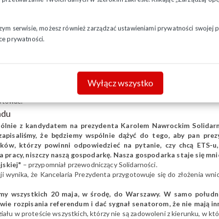
w pracy. Wskazał, że bezrobocie w niektórych regionach sięga już kilku
zyglądać nie może. Chcieliśmy i chcemy rozmawiać z rządem na te t
szym serwisie, możesz również zarządzać ustawieniami prywatności swojej pr
iał Piotr Duda, nawiązując do fasadowości działań Rady Dialogu Społ
ce prywatności.
 że przyjdzie na posiedzenie RDS-u. Nie pojawił się jednak, był za
Dialogu Społecznego jest 13 ministrów konstytucyjnych, a na sp
.
Wyłącz wszystko
dzi pokrzywdzonych przez rząd Donalda Tuska jest coraz więcej i że na
stować.
adu
wspólnie z kandydatem na prezydenta Karolem Nawrockim Solida
pisaliśmy, że będziemy wspólnie dążyć do tego, aby pan pre
ów, którzy powinni odpowiedzieć na pytanie, czy chcą ETS-u, 
ca pracy, niszczy naszą gospodarkę. Nasza gospodarka staje się m
jskiej"
– przypomniał przewodniczący Solidarności.
ji wynika, że Kancelaria Prezydenta przygotowuje się do złożenia wn
zamy wszystkich 20 maja, w środę, do Warszawy. W samo połud
e rozpisania referendum i dać sygnał senatorom, że nie mają inn
iału w proteście wszystkich, którzy nie są zadowoleni z kierunku, w k