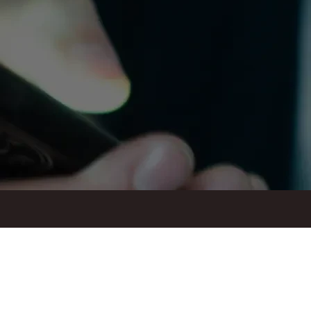
ul. Suraska 1, 15-093 Białystok
tel.
+48 85 748 11 00
zr.podlaskiego@solidarnosc.org.pl