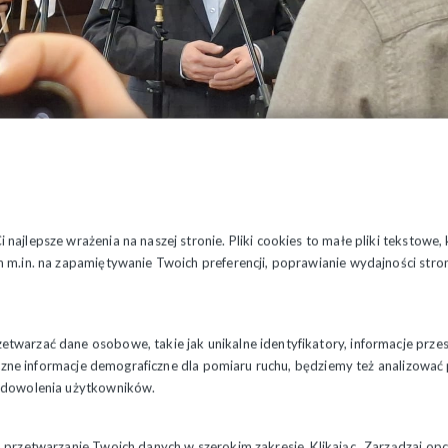
najlepsze wrażenia na naszej stronie. Pliki cookies to małe pliki tekstowe
 m.in. na zapamiętywanie Twoich preferencji, poprawianie wydajności stron
dla rządu Donalda Tuska. Solidarność wychodzi na ulicę"
– powie
twarzać dane osobowe, takie jak unikalne identyfikatory, informacje prze
styczne informacje demograficzne dla pomiaru ruchu, będziemy też analizowa
przewodniczący Komisji Krajowej NSZZ „Solidarność” Piotr Duda, 
zadowolenia użytkowników.
maja na placu Zamkowym w Warszawie
.
rynku pracy jest obecnie w Polsce dramatyczna i ma to związek szczegól
a przetwarzanie Twoich danych w szerokim zakresie. Klikając „Zarządzaj o