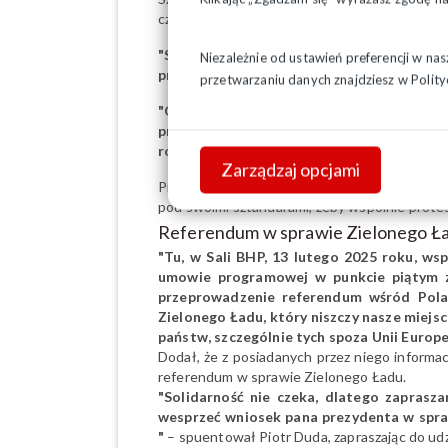
często de facto likwidację niektórych zakładó
"Solidarność biernie się tym problemom pr
Niezależnie od ustawień preferencji w na
przez Pana Premiera zamknięty"
– przypomn
przetwarzaniu danych znajdziesz w
Polity
"Od jakiegoś czasu premier Tusk obiecywał,
prezydenta Emmanuela Macrona. W Radzie 
rodziny, pracy i polityki społecznej"
– dodał
Zarządzaj opcjami
Przewodniczący Solidarności zaznaczył, że lu
pod swoimi sztandarami, żeby wspólnie prote
Referendum w sprawie Zielonego Ł
"Tu, w Sali BHP, 13 lutego 2025 roku, 
umowie programowej w punkcie piątym za
przeprowadzenie referendum wśród Polak
Zielonego Ładu, który niszczy nasze miejs
państw, szczególnie tych spoza Unii Europe
Dodał, że z posiadanych przez niego informac
referendum w sprawie Zielonego Ładu.
"Solidarność nie czeka, dlatego zapras
wesprzeć wniosek pana prezydenta w sprawi
"
– spuentował Piotr Duda, zapraszając do udz