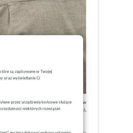
, które są zapisywane w Twojej
y oraz wyświetlanie Ci
dział na dzisiejszej konferencji prasowej w
syłane przez urządzenia końcowe służące
ć przydatność niektórych rozwiązań
zapowiadając wielki protest Solidarności,
nie ze zwolnieniami grupowymi, które oznaczają
pcjami” możesz dokonać wyboru ustawień.