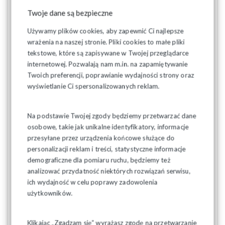
lojalnościowych poprzez skan kodów.
Twoje dane są bezpieczne
• Chatbot z wiedzą prawną – szybki dostęp do informacji z
prawa pracy, BHP i dokumentów związkowych.
Używamy plików cookies, aby zapewnić Ci najlepsze
• Multimedia – galeria zdjęć i wideo.
wrażenia na naszej stronie. Pliki cookies to małe pliki
tekstowe, które są zapisywane w Twojej przeglądarce
Instalacja mobiSol
internetowej. Pozwalają nam m.in. na zapamiętywanie
Z poniższej grafiki można dowiedzieć się, jak łatwo ściągnąć i
Twoich preferencji, poprawianie wydajności strony oraz
zainstalować aplikację.
wyświetlanie Ci spersonalizowanych reklam.
Na podstawie Twojej zgody będziemy przetwarzać dane
osobowe, takie jak unikalne identyfikatory, informacje
przesyłane przez urządzenia końcowe służące do
personalizacji reklam i treści, statystyczne informacje
demograficzne dla pomiaru ruchu, będziemy też
analizować przydatność niektórych rozwiązań serwisu,
ich wydajność w celu poprawy zadowolenia
użytkowników.
Klikając „Zgadzam się” wyrażasz zgodę na przetwarzanie