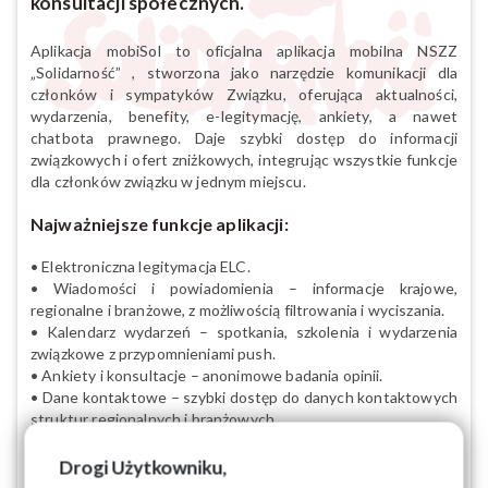
konsultacji społecznych.
Aplikacja mobiSol to oficjalna aplikacja mobilna NSZZ
„Solidarność” , stworzona jako narzędzie komunikacji dla
członków i sympatyków Związku, oferująca aktualności,
wydarzenia, benefity, e-legitymację, ankiety, a nawet
chatbota prawnego. Daje szybki dostęp do informacji
związkowych i ofert zniżkowych, integrując wszystkie funkcje
dla członków związku w jednym miejscu.
Najważniejsze funkcje aplikacji:
• Elektroniczna legitymacja ELC.
• Wiadomości i powiadomienia – informacje krajowe,
regionalne i branżowe, z możliwością filtrowania i wyciszania.
• Kalendarz wydarzeń – spotkania, szkolenia i wydarzenia
związkowe z przypomnieniami push.
• Ankiety i konsultacje – anonimowe badania opinii.
• Dane kontaktowe – szybki dostęp do danych kontaktowych
struktur regionalnych i branżowych.
• Baza benefitów – atrakcyjne oferty i zniżki dostępne dla
członków.
Drogi Użytkowniku,
• Portfel kart – możliwość dodawania własnych kart