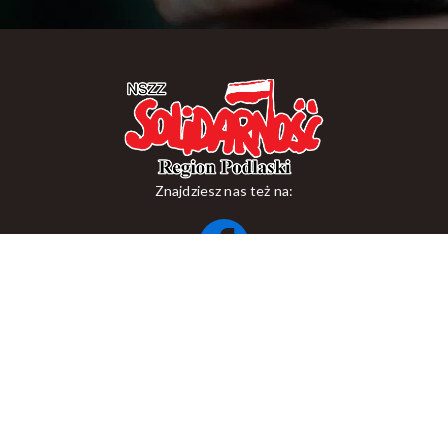
Znajdziesz nas też na:
ul. Suraska 1, 15-093 Białystok
tel.
+48 85 748 11 00
zr.podlaskiego@solidarnosc.org.pl