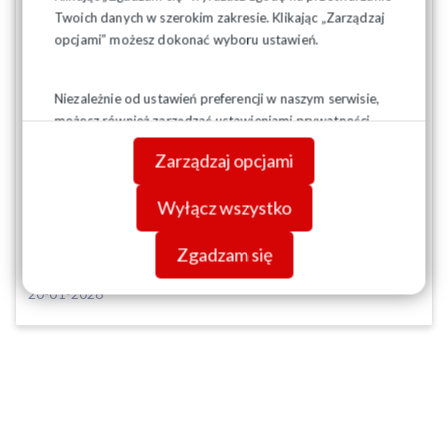
Twoich danych w szerokim zakresie. Klikając „Zarządzaj
opcjami” możesz dokonać wyboru ustawień.
Niezależnie od ustawień preferencji w naszym serwisie,
możesz również zarządzać ustawieniami prywatności
swojej przeglądarki. Więcej informacji o przetwarzaniu
Zarządzaj opcjami
danych znajdziesz w
Polityce prywatności.
Wyłącz wszystko
Zgadzam się
20-01-2026