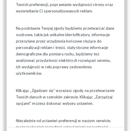
biurokratę, który po kontroli musi z tą całą
Twoich preferencji, poprawianie wydajności strony oraz
dokumentacją przyjechać do swojego Okręgowy
wyświetlanie Ci spersonalizowanych reklam.
Inspektor Pracy. Okręgowy Inspektor ma podjąć
decyzję dotyczącą przekształcenia umowy. Oczywiście
Na podstawie Twojej zgody będziemy przetwarzać dane
jeśli nie podejmie, a w większości tak to będzie
osobowe, takie jak unikalne identyfikatory, informacje
wyglądać, to sprawa trafia na biurko Głównego
przesyłane przez urządzenia końcowe służące do
Inspektora Pracy..
.
Nie chce wnikać w szczegóły, chce
personalizacji reklam i treści, statystyczne informacje
wam tylko pokazać, że argumenty, które przedstawiała
demograficzne dla pomiaru ruchu, będziemy też
analizować przydatność niektórych rozwiązań serwisu,
strona społeczna nie zostały w ogóle wzięte pod
ich wydajność w celu poprawy zadowolenia
uwagę
" - tłumaczył przewodniczący "S".
użytkowników.
Na koniec, związkowcy na czele z przewodniczącym
Piotrem Dudą i Bartoszem Budziakiem zaprosili
Klikając „Zgadzam się” wyrażasz zgodę na przetwarzanie
wszystkich na manifestację Solidarności do Warszawy.
Twoich danych w szerokim zakresie. Klikając „Zarządzaj
opcjami” możesz dokonać wyboru ustawień.
"Koleżanki i koledzy, 20 maja spotykamy się w
Warszawie na placu Zamkowym, gdzie wspólnie
Niezależnie od ustawień preferencji w naszym serwisie,
pokażemy poparcie dla kwestii inicjatywy
możesz również zarządzać ustawieniami prywatności
prezydenckiej ws. Zielonego Ładu. Jest to dopełnienie