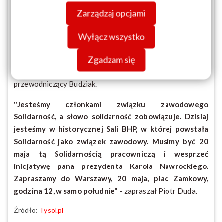
swojej przeglądarki. Więcej informacji o przetwarzaniu
obietnicy, którą Prezydent złożył nam jako
Zarządzaj opcjami
danych znajdziesz w
Polityce prywatności.
Solidarności w kampanii wyborczej. Wszystkich bardzo
prosimy o to, że zapisać się na manifestację, pojechać,
Wyłącz wszystko
żebyśmy wspólnie pokazali jak ważną kwestią jest
Zgadzam się
Zielony Ład, który negatywnie wpływa na całe nasze
społeczeństwo i przedsiębiorstwa w Polsce"
- zachęcał
przewodniczący Budziak.
"Jesteśmy członkami związku zawodowego
Solidarność, a słowo solidarność zobowiązuje. Dzisiaj
jesteśmy w historycznej Sali BHP, w której powstała
Solidarność jako związek zawodowy. Musimy być 20
maja tą Solidarnością pracowniczą i wesprzeć
inicjatywę pana prezydenta Karola Nawrockiego.
Zapraszamy do Warszawy, 20 maja, plac Zamkowy,
godzina 12, w samo południe"
- zapraszał Piotr Duda.
Źródło:
Tysol.pl