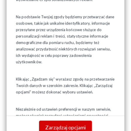
Na podstawie Twojej zgody będziemy przetwarzać dane
osobowe, takie jak unikalne identyfikatory, informacje
przesyłane przez urządzenia końcowe służące do
personalizacji reklam i treści, statystyczne informacje
demograficzne dla pomiaru ruchu, będziemy też
analizować przydatność niektórych rozwiązań serwisu,
ich wydajność w celu poprawy zadowolenia
użytkowników.
Klikając „Zgadzam się” wyrażasz zgodę na przetwarzanie
Twoich danych w szerokim zakresie. Klikając „Zarządzaj
opcjami” możesz dokonać wyboru ustawień.
Niezależnie od ustawień preferencji w naszym serwisie,
możesz również zarządzać ustawieniami prywatności
swojej przeglądarki. Więcej informacji o przetwarzaniu
Zarządzaj opcjami
danych znajdziesz w
Polityce prywatności.