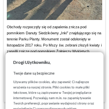
Obchody rozpoczęły się od zapalenia znicza pod
pomnikiem Danuty Siedzikówny „Inki” znajdującego się na
terenie Parku Planty. Monument został odsłonięty w
listopadzie 2017 roku. Po Mszy św. zebrani złozyli kwiaty i
zapalili znicze pod pomnikiem Żołnierzy Wykletych
znajdującym się na terenie przykościelnym. Region
Drogi Użytkowniku,
Podlaski NSZZ "Solidarność" reprezentował
Przewodniczący Józef Mozolewski oraz poczet
Twoje dane są bezpieczne
sztandarowy w składzie: Wiesław Lisowski, Zdzisław
Galewski oraz Paweł Murawski.
Używamy plików cookies, aby zapewnić Ci najlepsze
wrażenia na naszej stronie. Pliki cookies to małe pliki
tekstowe, które są zapisywane w Twojej przeglądarce
01-03-2026
internetowej. Pozwalają nam m.in. na zapamiętywanie
Twoich preferencji, poprawianie wydajności strony oraz
wyświetlanie Ci spersonalizowanych reklam.