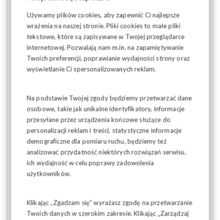
Uhonorowanie Społecznych Inspektorów Pracy
Używamy plików cookies, aby zapewnić Ci najlepsze
Szczególnym momentem uroczystości było złożenie
wrażenia na naszej stronie. Pliki cookies to małe pliki
podziękowań osobom, które na co dzień dbają o standardy
tekstowe, które są zapisywane w Twojej przeglądarce
bezpieczeństwa bezpośrednio w zakładach pracy. Podczas
internetowej. Pozwalają nam m.in. na zapamiętywanie
konferencji odbyło się
uroczyste wręczenie podziękowań
Społecznym Inspektorom Pracy
zrzeszonym przy
Klubie SIP
Twoich preferencji, poprawianie wydajności strony oraz
przy Regionie Podlaskim
.
wyświetlanie Ci spersonalizowanych reklam.
Wyróżnienia te były wyrazem uznania dla ich trudnej służby
na rzecz ochrony zdrowia i życia współpracowników oraz
Na podstawie Twojej zgody będziemy przetwarzać dane
promowania kultury bezpieczeństwa w środowisku pracy.
osobowe, takie jak unikalne identyfikatory, informacje
przesyłane przez urządzenia końcowe służące do
Podsumowanie
personalizacji reklam i treści, statystyczne informacje
demograficzne dla pomiaru ruchu, będziemy też
Konferencja stała się nie tylko okazją do wspomnienia ofiar
analizować przydatność niektórych rozwiązań serwisu,
wypadków, ale przede wszystkim silnym apelem o
przestrzeganie praw pracowniczych i standardów BHP.
ich wydajność w celu poprawy zadowolenia
Podkreślono, że w obliczu trudnej sytuacji rynkowej,
użytkowników.
współpraca między Państwową Inspekcją Pracy a stroną
społeczną jest kluczowa dla zachowania godnych i
bezpiecznych warunków zatrudnienia.
Klikając „Zgadzam się” wyrażasz zgodę na przetwarzanie
Twoich danych w szerokim zakresie. Klikając „Zarządzaj