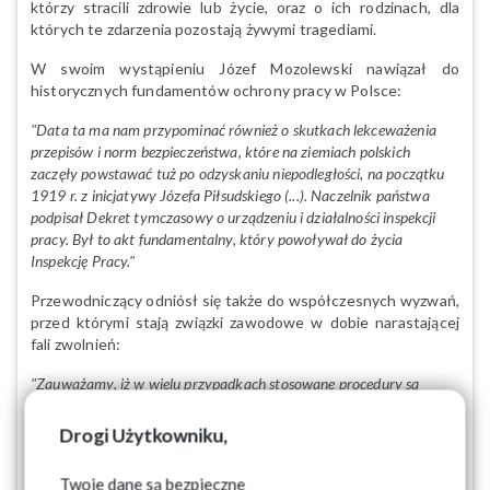
którzy stracili zdrowie lub życie, oraz o ich rodzinach, dla
których te zdarzenia pozostają żywymi tragediami.
W swoim wystąpieniu Józef Mozolewski nawiązał do
historycznych fundamentów ochrony pracy w Polsce:
"Data ta ma nam przypominać również o skutkach lekceważenia
przepisów i norm bezpieczeństwa, które na ziemiach polskich
zaczęły powstawać tuż po odzyskaniu niepodległości, na początku
1919 r. z inicjatywy Józefa Piłsudskiego (...). Naczelnik państwa
podpisał Dekret tymczasowy o urządzeniu i działalności inspekcji
pracy. Był to akt fundamentalny, który powoływał do życia
Inspekcję Pracy."
Przewodniczący odniósł się także do współczesnych wyzwań,
przed którymi stają związki zawodowe w dobie narastającej
fali zwolnień:
"Zauważamy, iż w wielu przypadkach stosowane procedury są
niezgodne z zasadą praworządności i z poszanowaniem zasad czysto
ludzkich."
Drogi Użytkowniku,
Twoje dane są bezpieczne