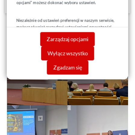
opcjami” możesz dokonać wyboru ustawień.
28-04-2026
Niezależnie od ustawień preferencji w naszym serwisie,
możesz również zarządzać ustawieniami prywatności
swojej przeglądarki. Więcej informacji o przetwarzaniu
Zarządzaj opcjami
danych znajdziesz w
Polityce prywatności.
Wyłącz wszystko
Zgadzam się