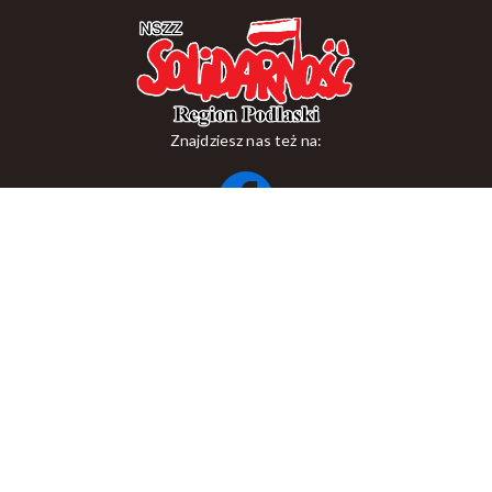
Znajdziesz nas też na:
ul. Suraska 1, 15-093 Białystok
tel.
+48 85 748 11 00
zr.podlaskiego@solidarnosc.org.pl
Copywriting NSZZ Solidarność Region Podlaski
Created by Rutcom