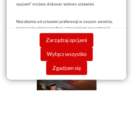
opcjami” możesz dokonać wyboru ustawień.
Niezależnie od ustawień preferencji w naszym serwisie,
możesz również zarządzać ustawieniami prywatności
swojej przeglądarki. Więcej informacji o przetwarzaniu
Zarządzaj opcjami
danych znajdziesz w
Polityce prywatności.
Wyłącz wszystko
Zgadzam się