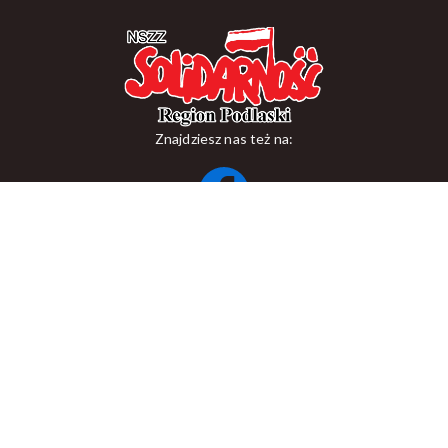
Znajdziesz nas też na:
ul. Suraska 1, 15-093 Białystok
tel.
+48 85 748 11 00
zr.podlaskiego@solidarnosc.org.pl
Copywriting NSZZ Solidarność Region Podlaski