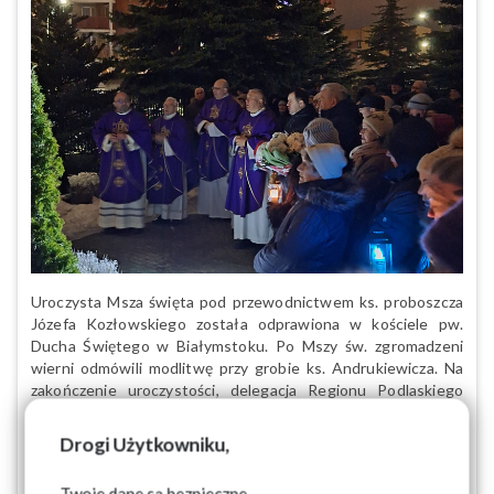
Uroczysta Msza święta pod przewodnictwem ks. proboszcza
Józefa Kozłowskiego została odprawiona w kościele pw.
Ducha Świętego w Białymstoku. Po Mszy św. zgromadzeni
wierni odmówili modlitwę przy grobie ks. Andrukiewicza. Na
zakończenie uroczystości, delegacja Regionu Podlaskiego
NSZZ „Solidarność” na czele z Przewodniczącym ZR - Józefem
Mozolewskim, tradycyjnie złożyła kwiaty i zapaliła znicze.
Drogi Użytkowniku,
25-02-2026
Twoje dane są bezpieczne