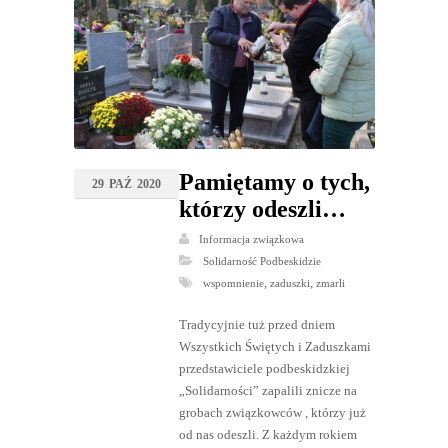
Pamiętamy o tych,
29
PAŹ
2020
którzy odeszli…
Informacja związkowa
Solidarność Podbeskidzie
,
,
wspomnienie
zaduszki
zmarli
Tradycyjnie tuż przed dniem
Wszystkich Świętych i Zaduszkami
przedstawiciele podbeskidzkiej
„Solidarności” zapalili znicze na
grobach związkowców , którzy już
od nas odeszli. Z każdym rokiem