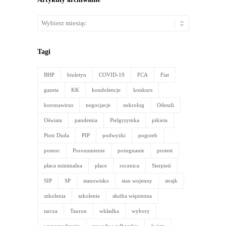
Artykuły
archiwalne
Tagi
BHP
biuletyn
COVID-19
FCA
Fiat
gazeta
KK
kondolencje
konkurs
koronawirus
negocjacje
nekrolog
Odeszli
Oświata
pandemia
Pielgrzymka
pikieta
Piotr Duda
PIP
podwyżki
pogrzeb
pomoc
Porozumienie
pożegnanie
protest
płaca minimalna
płace
rocznica
Sierpień
SIP
SP
stanowisko
stan wojenny
strajk
szkolenia
szkolenie
służba więzienna
tarcza
Tauron
wkładka
wybory
wynagrodzenia
zawody wędkarskie
święta