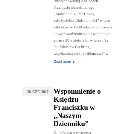
Andrychowskiej Zakładach
Przemysłu Bawełnianego
„Andropol” w 1971 roku,
założycielka „Solidarności” w tym
zakładzie w 1980 roku, internowana
po wprowadzeniu stanu wojennego,
zmarła 20 kwietnia br. w wieku 92
lat. Zdzisław Greffling,
współzałożyciel „Solidarności” w
Read more
Wspomnienie o
28
CZE
2017
Księdzu
Franciszku w
„Naszym
Dzienniku”
Informacja związkowa