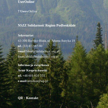
UserOnline
7 Users
Online
NSZZ Solidarność Region Podbeskidzie
Sekretariat
43-300 Bielsko-Biała, ul. Adama Asnyka 19
tel.
(33) 812-67-90
email
bbial@solidarnosc.org.pl
biuro.bbial@solidarnosc.org.pl
Informacja związkowa
Artur Kasprzykowski
tel.
+48 601 931 555
e-mail:
arturkas@wp.pl
QR : Kontakt