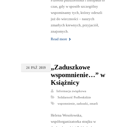
Przełom października i listopada to
czas, gdy w sposób szczególny
wspominamy tych, którzy odeszli
już do wieczności – naszych
zmarłych krewnych, przyjaciół,
znajomych.
Read more
„Zaduszkowe
24
PAŹ
2019
wspomnienie…” w
Książnicy
Informacja związkowa
Solidarność Podbeskidzie
,
,
wspomnienie
zaduszki
zmarli
Helena Wesołowska,
współorganizatorka strajku w