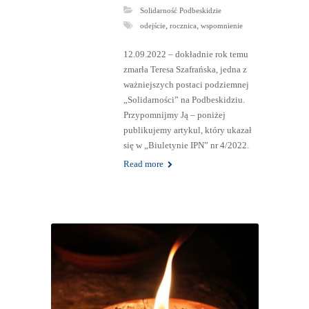
Solidarność Podbeskidzie
,
,
odejście
rocznica
wspomnienie
12.09.2022 – dokładnie rok temu
zmarła Teresa Szafrańska, jedna z
ważniejszych postaci podziemnej
„Solidarności” na Podbeskidziu.
Przypomnijmy Ją – poniżej
publikujemy artykul, który ukazał
się w „Biuletynie IPN” nr 4/2022.
Read more