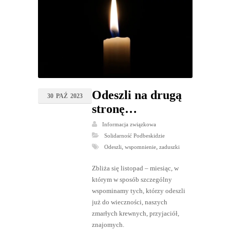
Odeszli na drugą
30
PAŹ
2023
stronę…
Informacja związkowa
Solidarność Podbeskidzie
,
,
Odeszli
wspomnienie
zaduszki
Zbliża się listopad – miesiąc, w
którym w sposób szczególny
wspominamy tych, którzy odeszli
już do wieczności, naszych
zmarłych krewnych, przyjaciół,
znajomych.