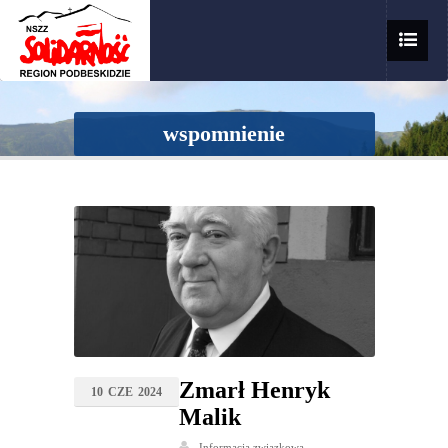
wspomnienie
Zmarł Henryk
10
CZE
2024
Malik
Informacja związkowa