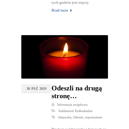
tych grobów jest więcej.
Read more
Odeszli na drugą
30
PAŹ
2019
stronę…
Informacja związkowa
Solidarność Podbeskidzie
,
,
klepsydra
Odeszli
wspomnienie