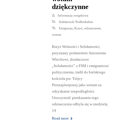
dziękczynne
Informacja związkowa
Solidarność Podbeskidzie
,
,
,
Emigracja
Krzyż
odznaczenie
wotum
Krzyż Wolności i Solidarności,
przyznany pośmiertnie Antoniemu
Włochowi, działaczowi
„Solidarności” z FSM i emigrantowi
politycznemu, trafił do bielskiego
kościoła pw. Trójcy
Przenajświętszej jako wotum za
odzyskanie niepodległości.
Uroczystość przekazania tego
odznaczenia odbyła się w niedzielę
14
Read more