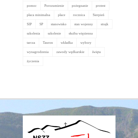
pomoc
Porozumienie
pożegnanie
protest
płaca minimalna
płace
rocznica
Sierpień
SIP
SP
stanowisko
stan wojenny
strajk
szkolenia
szkolenie
służba więzienna
tarcza
Tauron
wkładka
wybory
wynagrodzenia
zawody wędkarskie
święta
życzenia