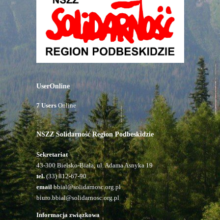
UserOnline
7 Users
Online
NSZZ Solidarność Region Podbeskidzie
Sekretariat
43-300 Bielsko-Biała, ul. Adama Asnyka 19
tel.
(33) 812-67-90
email
bbial@solidarnosc.org.pl
biuro.bbial@solidarnosc.org.pl
Informacja związkowa