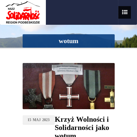
wotum
Krzyż Wolności i
15
MAJ
2023
Solidarności jako
wotum