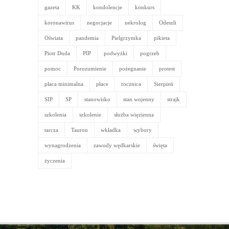
gazeta
KK
kondolencje
konkurs
koronawirus
negocjacje
nekrolog
Odeszli
Oświata
pandemia
Pielgrzymka
pikieta
Piotr Duda
PIP
podwyżki
pogrzeb
pomoc
Porozumienie
pożegnanie
protest
płaca minimalna
płace
rocznica
Sierpień
SIP
SP
stanowisko
stan wojenny
strajk
szkolenia
szkolenie
służba więzienna
tarcza
Tauron
wkładka
wybory
wynagrodzenia
zawody wędkarskie
święta
życzenia