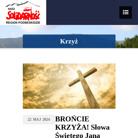
Krzyż
BROŃCIE
22
MAJ
2024
KRZYŻA! Słowa
Świętego Jana