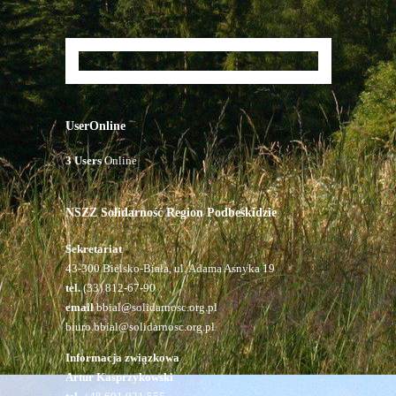
UserOnline
3 Users
Online
NSZZ Solidarność Region Podbeskidzie
Sekretariat