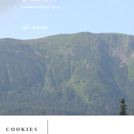
43-300 Bielsko-Biała, ul. Adama Asnyka 19
tel.
(33) 812-67-90
email
bbial@solidarnosc.org.pl
biuro.bbial@solidarnosc.org.pl
Informacja związkowa
Artur Kasprzykowski
tel.
+48 601 931 555
e-mail:
arturkas@wp.pl
QR : Kontakt
COOKIES