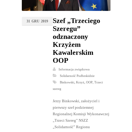
Szef „Trzeciego
31
GRU
2019
Szeregu”
odznaczony
Krzyżem
Kawalerskim
OOP
Informacja związkowa
Solidarność Podbeskidzie
,
,
,
Binkowski
Krzyż
OOP
Trzeci
szereg
Jerzy Binkowski, założyciel i
pierwszy szef podziemnej
Regionalnej Komisji Wykonawczej
„Trzeci Szereg” NSZZ
„Solidarność” Regionu