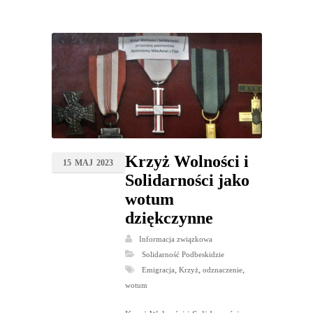
Krzyż Wolności i
15
MAJ
2023
Solidarności jako
wotum
dziękczynne
Informacja związkowa
Solidarność Podbeskidzie
,
,
,
Emigracja
Krzyż
odznaczenie
wotum