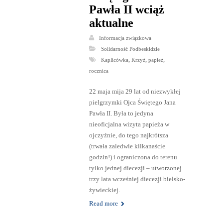
Pawła II wciąż
aktualne
Informacja związkowa
Solidarność Podbeskidzie
,
,
,
Kaplicówka
Krzyż
papież
rocznica
22 maja mija 29 lat od niezwykłej
pielgrzymki Ojca Świętego Jana
Pawła II. Była to jedyna
nieoficjalna wizyta papieża w
ojczyźnie, do tego najkrótsza
(trwała zaledwie kilkanaście
godzin!) i ograniczona do terenu
tylko jednej diecezji – utworzonej
trzy lata wcześniej diecezji bielsko-
żywieckiej.
Read more