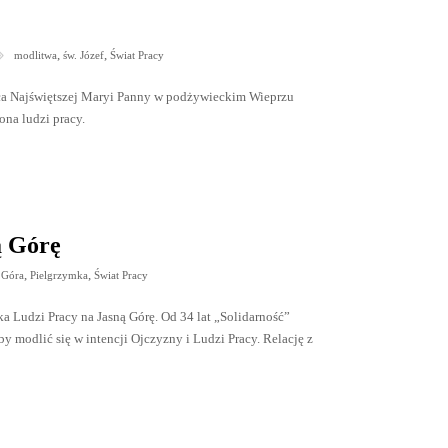
,
,
modlitwa
św. Józef
Świat Pracy
rca Najświętszej Maryi Panny w podżywieckim Wieprzu
ona ludzi pracy.
ą Górę
,
,
 Góra
Pielgrzymka
Świat Pracy
a Ludzi Pracy na Jasną Górę. Od 34 lat „Solidarność”
by modlić się w intencji Ojczyzny i Ludzi Pracy. Relację z