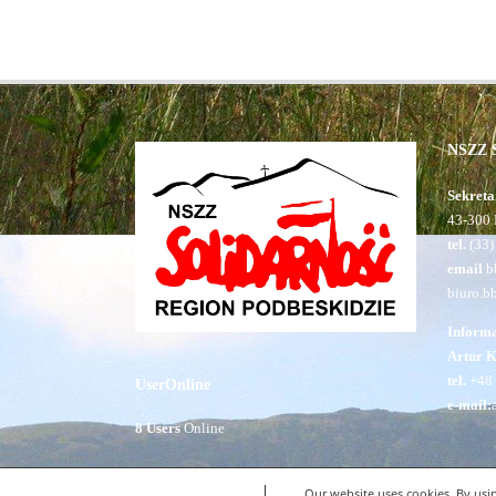
NSZZ S
Sekreta
43-300 
tel.
(33)
email
bb
biuro.b
Inform
Artur 
tel.
+48 
UserOnline
e-mail:
8 Users
Online
Our website uses cookies. By usin