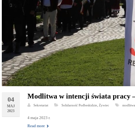
Modlitwa w intencji świata pracy 
04
,
Sekretariat
Solidarność Podbeskidzie
Żywiec
modlitw
MAJ
2023
4 maja 2023 r.
Read more