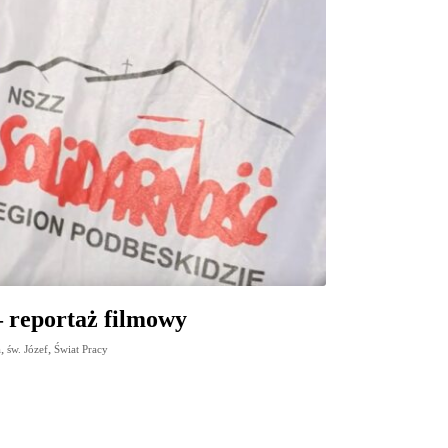
– reportaż filmowy
,
,
a
św. Józef
Świat Pracy