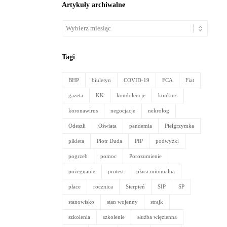
Artykuły archiwalne
Artykuły
archiwalne
Tagi
BHP
biuletyn
COVID-19
FCA
Fiat
gazeta
KK
kondolencje
konkurs
koronawirus
negocjacje
nekrolog
Odeszli
Oświata
pandemia
Pielgrzymka
pikieta
Piotr Duda
PIP
podwyżki
pogrzeb
pomoc
Porozumienie
pożegnanie
protest
płaca minimalna
płace
rocznica
Sierpień
SIP
SP
stanowisko
stan wojenny
strajk
szkolenia
szkolenie
służba więzienna