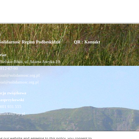
olidarność Region Podbeskidzie
QR : Kontakt
riat
Bielsko-Biała, ul. Adama Asnyka 19
 812-67-90
ial@solidarnosc.org.pl
bial@solidarnosc.org.pl
acja związkowa
Kasprzykowski
601 931 555
arturkas@wp.pl
g our website and agreeing to this policy, you consent to