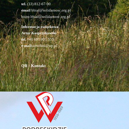
tel.
(33) 812-67-90
email
bbial@solidarnosc.org.pl
biuro.bbial@solidarnosc.org.pl
Informacja związkowa
Artur Kasprzykowski
tel.
+48 601 931 555
e-mail:
arturkas@wp.pl
QR : Kontakt