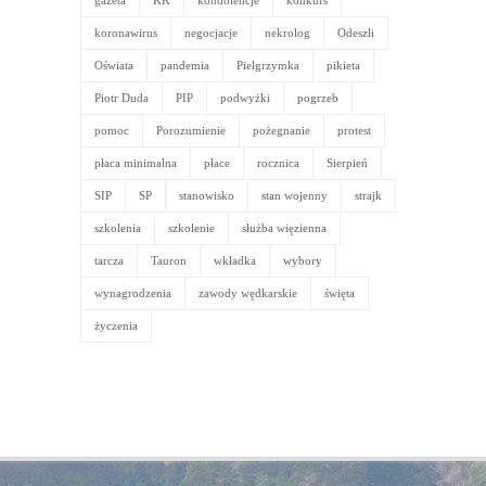
gazeta
KK
kondolencje
konkurs
koronawirus
negocjacje
nekrolog
Odeszli
Oświata
pandemia
Pielgrzymka
pikieta
Piotr Duda
PIP
podwyżki
pogrzeb
pomoc
Porozumienie
pożegnanie
protest
płaca minimalna
płace
rocznica
Sierpień
SIP
SP
stanowisko
stan wojenny
strajk
szkolenia
szkolenie
służba więzienna
tarcza
Tauron
wkładka
wybory
wynagrodzenia
zawody wędkarskie
święta
życzenia