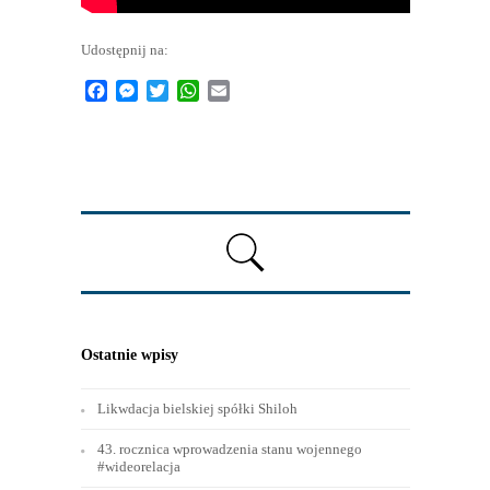
Udostępnij na:
Facebook
Messenger
Twitter
WhatsApp
Email
Ostatnie wpisy
Likwdacja bielskiej spółki Shiloh
43. rocznica wprowadzenia stanu wojennego
#wideorelacja