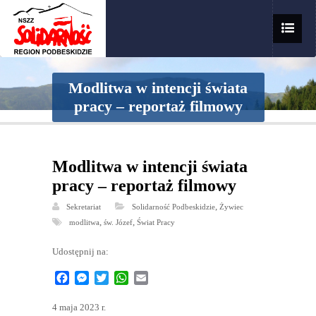
Modlitwa w intencji świata
pracy – reportaż filmowy
Modlitwa w intencji świata
pracy – reportaż filmowy
,
Sekretariat
Solidarność Podbeskidzie
Żywiec
,
,
modlitwa
św. Józef
Świat Pracy
Udostępnij na:
Facebook
Messenger
Twitter
WhatsApp
Email
4 maja 2023 r.