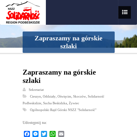
Zapraszamy na górskie
szlaki
Zapraszamy na górskie
szlaki
Sekretariat
,
,
,
,
Cieszyn
Oddziały
Oświęcim
Skoczów
Solidarność
,
,
Podbeskidzie
Sucha Beskidzka
Żywiec
Ogólnopolski Rajd Górski NSZZ "Solidarność"
Udostępnij na:
Facebook
Messenger
Twitter
WhatsApp
Email