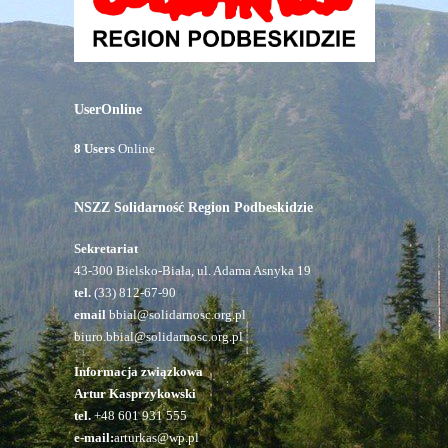
UserOnline
8 Users
Online
NSZZ Solidarność Region Podbeskidzie
Sekretariat
43-300 Bielsko-Biała, ul. Adama Asnyka 19
tel.
(33) 812-67-90
email
bbial@solidarnosc.org.pl
biuro.bbial@solidarnosc.org.pl
Informacja związkowa
Artur Kasprzykowski
tel.
+48 601 931 555
e-mail:
arturkas@wp.pl