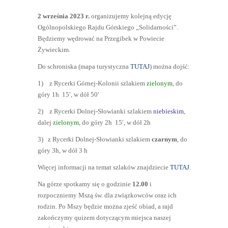
2 września 2023 r.
organizujemy kolejną edycję
Ogólnopolskiego Rajdu Górskiego „Solidarności”.
Będziemy wędrować na Przegibek w Powiecie
Żywieckim.
Do schroniska (mapa turystyczna
TUTAJ
) można dojść:
1) z Rycerki Górnej-Kolonii szlakiem
zielonym
, do
góry 1h 15′, w dół 50′
2) z Rycerki Dolnej-Słowianki szlakiem
niebieskim
,
dalej
zielonym
, do góry 2h 15′, w dół 2h
3) z Rycerki Dolnej-Słowianki szlakiem
czarnym
, do
góry 3h, w dół 3 h
Więcej informacji na temat szlaków znajdziecie
TUTAJ
.
Na górze spotkamy się o godzinie
12.00
i
rozpoczniemy Mszą św. dla związkowców oraz ich
rodzin. Po Mszy będzie można zjeść obiad, a rajd
zakończymy quizem dotyczącym miejsca naszej