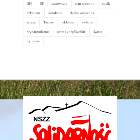
SIP
SP
stanowisko
stan wojenny
strajk
szkolenia
szkolenie
służba więzienna
tarcza
Tauron
wkładka
wybory
wynagrodzenia
zawody wędkarskie
święta
życzenia