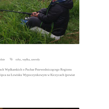
,
,
idzie
ryby
wędka
zawody
dach Wędkarskich o Puchar Przewodniczącego Regionu
18 lipca na Łowisku Wypoczynkowym w Kiczycach (powiat