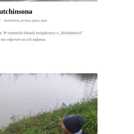
utchinsona
,
,
,
hutchinson
protest
płace
spór
y. W ostatnich dniach związkowcy z „Solidarności”
a nie odpowie na ich żądania.