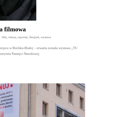
ja filmowa
,
,
,
,
film
relacja
reportaż
Sierpień
wystawa
iejscu w Bielsku-Białej – otwarta została wystawa „TU
Instytutu Pamięci Narodowej.