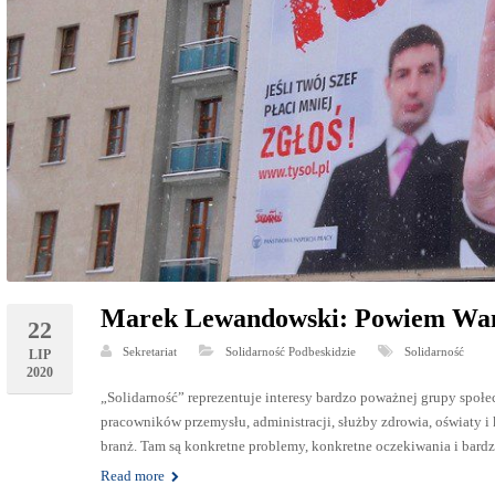
Marek Lewandowski: Powiem Wam 
22
Sekretariat
Solidarność Podbeskidzie
Solidarność
LIP
2020
„Solidarność” reprezentuje interesy bardzo poważnej grupy społec
pracowników przemysłu, administracji, służby zdrowia, oświaty i
branż. Tam są konkretne problemy, konkretne oczekiwania i bard
Read more