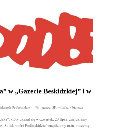
a” w „Gazecie Beskidzkiej” i w
,
,
,
lidarność Podbeskidzie
gazeta
SP
wkładka
• biuletyn
a”, który ukazał się w czwartek, 23 lipca, znajdziemy
 „Solidarności Podbeskidzia” znajdziemy m.in. obszerny