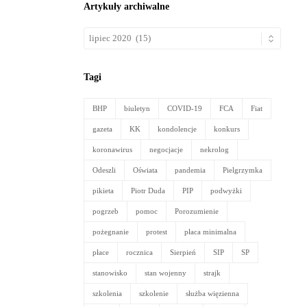
Artykuły archiwalne
Artykuły
archiwalne
Tagi
BHP
biuletyn
COVID-19
FCA
Fiat
gazeta
KK
kondolencje
konkurs
koronawirus
negocjacje
nekrolog
Odeszli
Oświata
pandemia
Pielgrzymka
pikieta
Piotr Duda
PIP
podwyżki
pogrzeb
pomoc
Porozumienie
pożegnanie
protest
płaca minimalna
płace
rocznica
Sierpień
SIP
SP
stanowisko
stan wojenny
strajk
szkolenia
szkolenie
służba więzienna