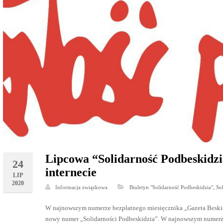
Lipcowa “Solidarność Podbeskidzi
24
internecie
LIP
2020
,
Informacja związkowa
Biuletyn "Solidarność Podbeskidzia"
So
W najnowszym numerze bezpłatnego miesięcznika „Gazeta Beskidzk
nowy numer „Solidarności Podbeskidzia”. W najnowszym numerze