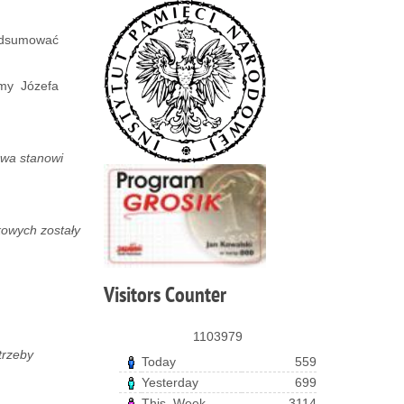
podsumować
śmy Józefa
owa stanowi
kowych zostały
Visitors
Counter
1103979
trzeby
Today
559
Yesterday
699
This_Week
3114