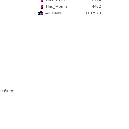
This_Month
4462
All_Days
1103979
 osobom