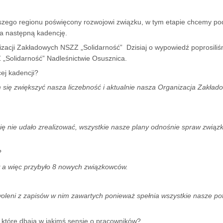
szego regionu poświęcony rozwojowi związku, w tym etapie chcemy 
na następną kadencję.
zacji Zakładowych NSZZ „Solidarność” Dzisiaj o wypowiedź poprosili
„Solidarność” Nadleśnictwie Osusznica.
ej kadencji?
 się zwiększyć nasza liczebność i aktualnie nasza Organizacja Zakład
ę nie udało zrealizować, wszystkie nasze plany odnośnie spraw związ
?
w a więc przybyło 8 nowych związkowców.
oleni z zapisów w nim zawartych ponieważ spełnia wszystkie nasze po
, które dbają w jakimś sensie o pracowników?