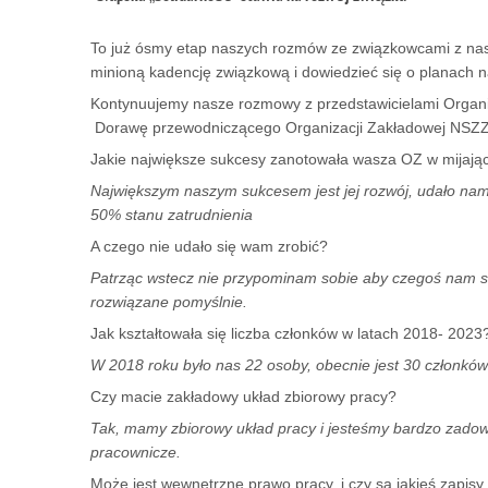
To już ósmy etap naszych rozmów ze związkowcami z na
minioną kadencję związkową i dowiedzieć się o planach 
Kontynuujemy nasze rozmowy z przedstawicielami Organi
Dorawę przewodniczącego Organizacji Zakładowej NSZZ 
Jakie największe sukcesy zanotowała wasza OZ w mijając
Największym naszym sukcesem jest jej rozwój, udało nam
50% stanu zatrudnienia
A czego nie udało się wam zrobić?
Patrząc wstecz nie przypominam sobie aby czegoś nam si
rozwiązane pomyślnie.
Jak kształtowała się liczba członków w latach 2018- 2023
W 2018 roku było nas 22 osoby, obecnie jest 30 członkó
Czy macie zakładowy układ zbiorowy pracy?
Tak, mamy zbiorowy układ pracy i jesteśmy bardzo zadow
pracownicze.
Może jest wewnętrzne prawo pracy, i czy są jakieś zapisy