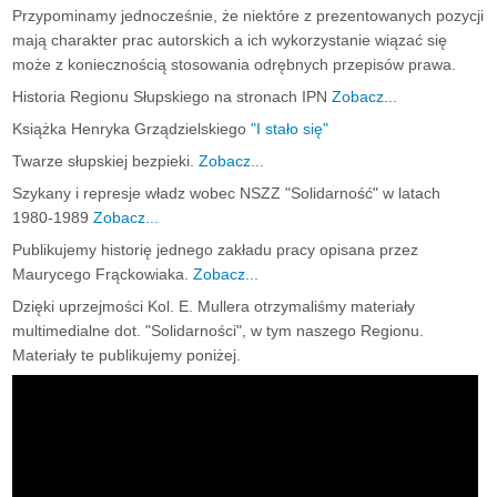
Przypominamy jednocześnie, że niektóre z prezentowanych pozycji
mają charakter prac autorskich a ich wykorzystanie wiązać się
może z koniecznością stosowania odrębnych przepisów prawa.
Historia Regionu Słupskiego na stronach IPN
Zobacz...
Książka Henryka Grządzielskiego
"I stało się"
Twarze słupskiej bezpieki.
Zobacz...
Szykany i represje władz wobec NSZZ "Solidarność" w latach
1980-1989
Zobacz...
Publikujemy historię jednego zakładu pracy opisana przez
Maurycego Frąckowiaka.
Zobacz...
Dzięki uprzejmości Kol. E. Mullera otrzymaliśmy materiały
multimedialne dot. "Solidarności", w tym naszego Regionu.
Materiały te publikujemy poniżej.