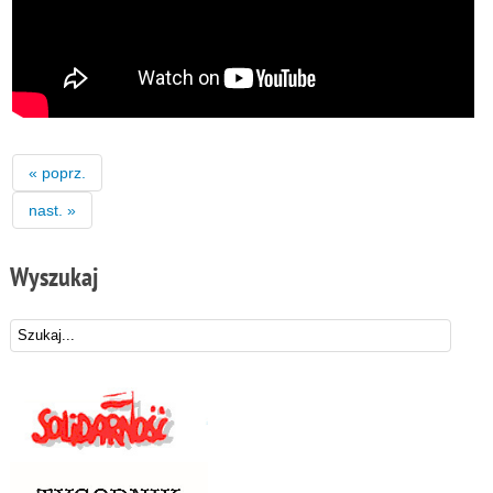
« poprz.
nast. »
Wyszukaj