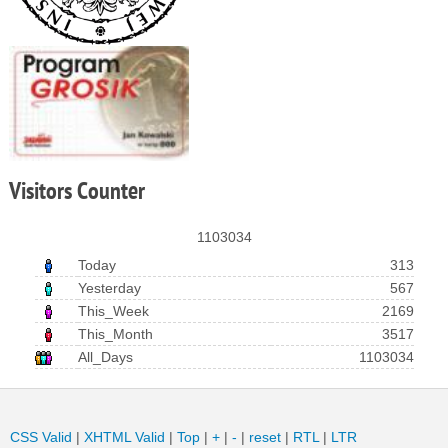
Visitors
Counter
1103034
Today
313
Yesterday
567
This_Week
2169
This_Month
3517
All_Days
1103034
CSS Valid
|
XHTML Valid
|
Top
|
+
|
-
|
reset
|
RTL
|
LTR