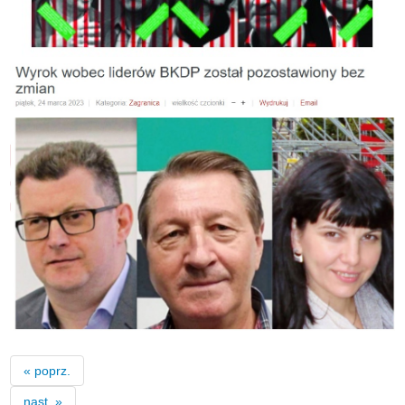
« poprz.
nast. »