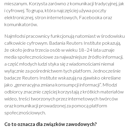
mieszanym. Korzysta zarówno z komunikacji tradycyjnej, jak
i cyfrowej. To grupa, która najczęściej używa poczty
elektronicznej, stron internetowych, Facebooka oraz
komunikatorów.
Najmłodsi pracownicy funkcjonują natomiast w środowisku
całkowicie cyfrowym. Badania Reuters Institute pokazują,
że około jedna trzecia osób w wieku 18–24 lata uznaje
media społecznościowe za najważniejsze źródło informacji,
a część młodych ludzi styka się z wiadomościami niemal
wyłącznie za pośrednictwem tych platform. Jednocześnie
badacze Reuters Institute wskazują na zjawisko określane
jako „generacyjna zmiana konsumpcji informacji”. Młodzi
odbiorcy znacznie częściej korzystają z krótkich materiałów
wideo, treści tworzonych przez internetowych twórców
oraz komunikacji prowadzonej za pomocą platform
społecznościowych.
Co to oznacza dla związków zawodowych?