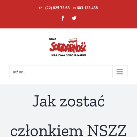
Przejdź
tel.
(22) 825 73 63
lub
603 123 438
do
Facebook
Twitter
zawartości
Idź do...
Jak zostać
członkiem NSZZ