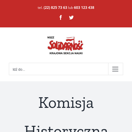
Przejdź
tel.
(22) 825 73 63
lub
603 123 438
do
Facebook
Twitter
zawartości
Idź do...
Komisja
Historyczna