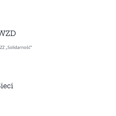
a WZD
ZZ „Solidarność”
ieci