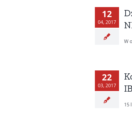
D
12
04, 2017
N
W o
K
22
03, 2017
I
15 