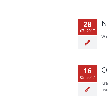
N
28
07, 2017
W d
O
16
05, 2017
Kra
usta