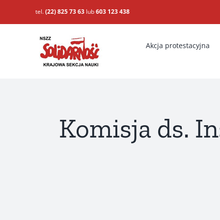
Przejdź
tel.
(22) 825 73 63
lub
603 123 438
do
zawartości
Akcja protestacyjna
Komisja ds. I