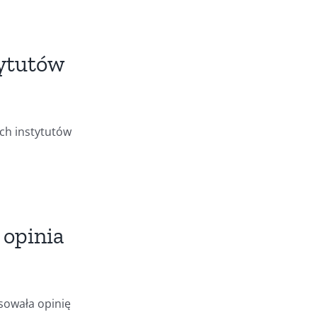
tytutów
ch instytutów
 opinia
sowała opinię