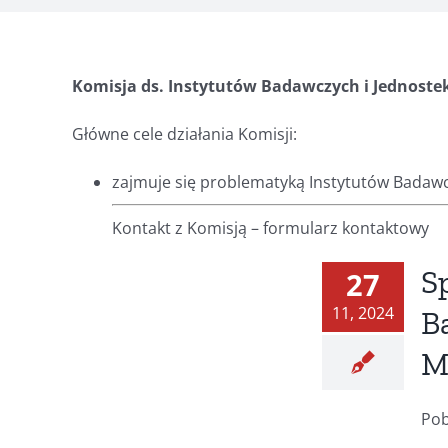
Komisja ds. Instytutów Badawczych i Jednost
Główne cele działania Komisji:
zajmuje się problematyką Instytutów Badawc
Kontakt z Komisją – formularz kontaktowy
S
27
11, 2024
B
M
Pob