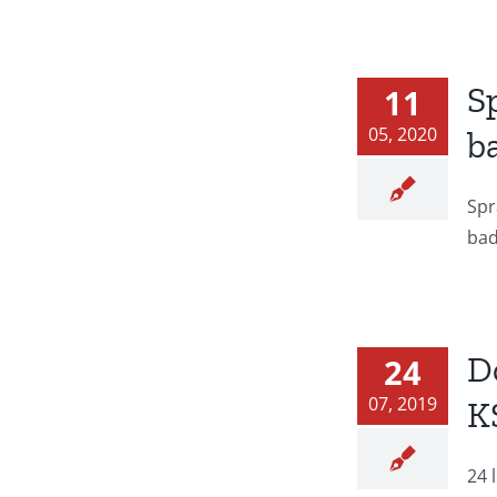
S
11
05, 2020
b
Spr
bad
D
24
07, 2019
K
24 