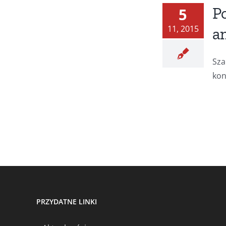
P
5
11, 2015
a
Sza
kon
PRZYDATNE LINKI