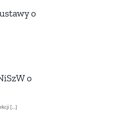
 ustawy o
NiSzW o
ji [...]