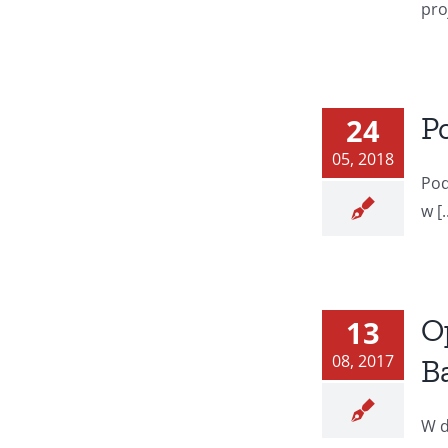
proj
P
24
05, 2018
Pod
w [..
O
13
08, 2017
B
W d