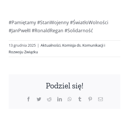
#Pamiętamy #StanWojenny #ŚwiatłoWolności
#JanPwełII #RonaldRegan #Solidarność
13 grudnia 2025
|
Aktualności
,
Komisja ds. Komunikacji i
Rozwoju Związku
Podziel się!
Facebook
Twitter
Reddit
LinkedIn
WhatsApp
Tumblr
Pinterest
Email