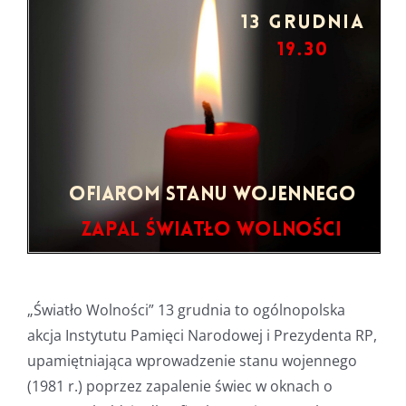
„Światło Wolności” 13 grudnia to ogólnopolska
akcja Instytutu Pamięci Narodowej i Prezydenta RP,
upamiętniająca wprowadzenie stanu wojennego
(1981 r.) poprzez zapalenie świec w oknach o