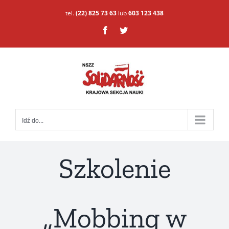
Przejdź
tel.
(22) 825 73 63
lub
603 123 438
do
Facebook
Twitter
zawartości
Idź do...
Szkolenie
„Mobbing w