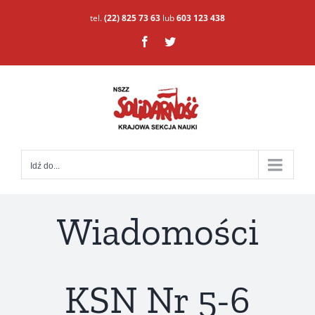
Przejdź
tel.
(22) 825 73 63
lub
603 123 438
do
Facebook
Twitter
zawartości
Idź do...
Wiadomości
KSN Nr 5-6