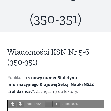
(350-351)
Wiadomości KSN Nr 5-6
(350-351)
Publikujemy
nowy numer
Biuletynu
Informacyjnego Krajowej Sekcji Nauki NSZZ
„Solidarność”
. Zachęcamy do lektury.
Page
1
/
52
Zoom
100%