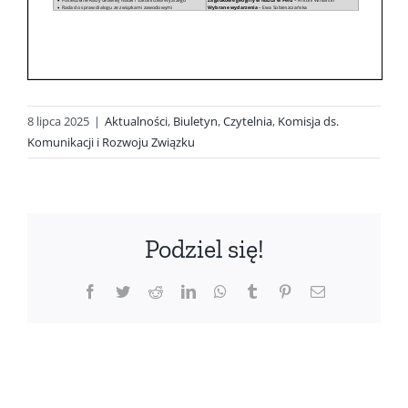
8 lipca 2025
|
Aktualności
,
Biuletyn
,
Czytelnia
,
Komisja ds.
Komunikacji i Rozwoju Związku
Podziel się!
Facebook
Twitter
Reddit
LinkedIn
WhatsApp
Tumblr
Pinterest
Email