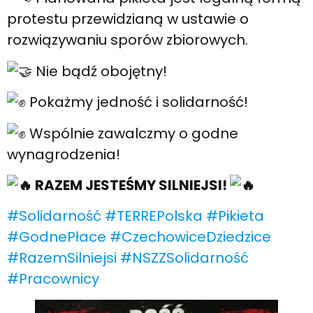
protestu przewidzianą w ustawie o
rozwiązywaniu sporów zbiorowych.
Nie bądź obojętny!
Pokażmy jedność i solidarność!
Wspólnie zawalczmy o godne
wynagrodzenia!
RAZEM JESTEŚMY SILNIEJSI!
#Solidarność
#TERREPolska
#Pikieta
#GodnePłace
#CzechowiceDziedzice
#RazemSilniejsi
#NSZZSolidarność
#Pracownicy