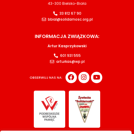
43-300 Bielsko-Biała
33 812 67 90
bbial@solidarnosc.org.pl
INFORMACJA ZWIĄZKOWA:
Artur Kasprzykowski
601 931 555
arturkas@wp.pl
OBSERWUJ NAS NA: