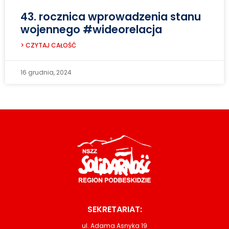
43. rocznica wprowadzenia stanu
wojennego #wideorelacja
> CZYTAJ CAŁOŚĆ
16 grudnia, 2024
SEKRETARIAT:
ul. Adama Asnyka 19