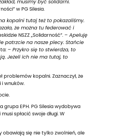
zakład, musimy być solidarni.
ości” w PG Silesia.
na kopalni tutaj też to pokazaliśmy.
azała, że można tu federować i
kidzie NSZZ „Solidarność”.
– Apeluję
ie patrzcie na nasze plecy. Stańcie
sta:
– Przykro się to stwierdza, to
. Jeżeli ich nie ma tutaj, to
ół problemów kopalni. Zaznaczył, że
i i wnuków.
ocie.
ka grupa EPH. PG Silesia wydobywa
musi spłacić swoje długi. W
obawiają się nie tylko zwolnień, ale