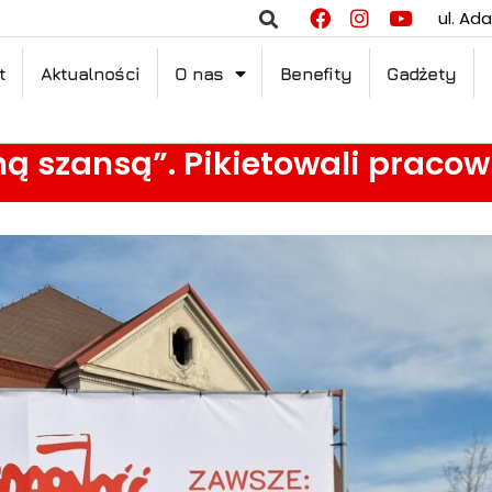
ul. Ad
t
Aktualności
O nas
Benefity
Gadżety
ną szansą”. Pikietowali pracow