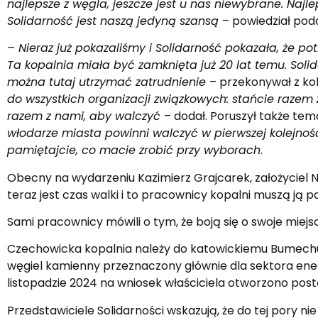
najlepsze z węgla, jeszcze jest u nas niewybrane. Najl
Solidarność jest naszą jedyną szansą
– powiedział podc
– Nieraz już pokazaliśmy i Solidarność pokazała, że pot
Ta kopalnia miała być zamknięta już 20 lat temu. Soli
można tutaj utrzymać zatrudnienie
– przekonywał z ko
do wszystkich organizacji związkowych: stańcie razem z 
razem z nami, aby walczyć
– dodał. Poruszył także tem
włodarze miasta powinni walczyć w pierwszej kolejności 
pamiętajcie, co macie zrobić przy wyborach
.
Obecny na wydarzeniu Kazimierz Grajcarek, założyciel NS
teraz jest czas walki i to pracownicy kopalni muszą ją 
Sami pracownicy mówili o tym, że boją się o swoje miejs
Czechowicka kopalnia należy do katowickiemu Bumechu o
węgiel kamienny przeznaczony głównie dla sektora ener
listopadzie 2024 na wniosek właściciela otworzono po
Przedstawiciele Solidarności wskazują, że do tej pory ni