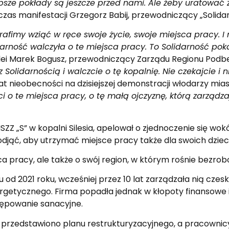
epsze pokłady są jeszcze przed nami. Ale żeby uratować 
zas manifestacji Grzegorz Babij, przewodniczący „Solidarn
rafimy wziąć w ręce swoje życie, swoje miejsca pracy. I 
darność walczyła o te miejsca pracy. To Solidarność pok
lei Marek Bogusz, przewodniczący Zarządu Regionu Podbes
Solidarnością i walczcie o tę kopalnię. Nie czekajcie i n
at nieobecności na dzisiejszej demonstracji włodarzy mia
o te miejsca pracy, o tę małą ojczyznę, którą zarządzają
ZZ „S” w kopalni Silesia, apelował o zjednoczenie się wok
podjąć, aby utrzymać miejsce pracy także dla swoich dziec
ca pracy, ale także o swój region, w którym rośnie bezrob
d 2021 roku, wcześniej przez 10 lat zarządzała nią czes
getycznego. Firma popadła jednak w kłopoty finansowe i 
stępowanie sanacyjne.
e przedstawiono planu restrukturyzacyjnego, a pracownicy 