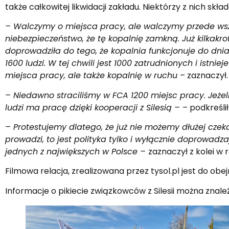
także całkowitej likwidacji zakładu. Niektórzy z nich sk
– Walczymy o miejsca pracy, ale walczymy przede wszy
niebezpieczeństwo, że tę kopalnię zamkną. Już kilkakro
doprowadziła do tego, że kopalnia funkcjonuje do dnia
1600 ludzi. W tej chwili jest 1000 zatrudnionych i ist
miejsca pracy, ale także kopalnię w ruchu
– zaznaczył.
– Niedawno straciliśmy w FCA 1200 miejsc pracy. Jeżeli 
ludzi ma pracę dzięki kooperacji z Silesią –
– podkreśli
– Protestujemy dlatego, że już nie możemy dłużej czeka
prowadzi, to jest polityka tylko i wyłącznie doprowadza
jednych z największych w Polsce –
zaznaczył z kolei w 
Filmowa relacja, zrealizowana przez tysol.pl jest do obe
Informacje o pikiecie związkowców z Silesii można znale