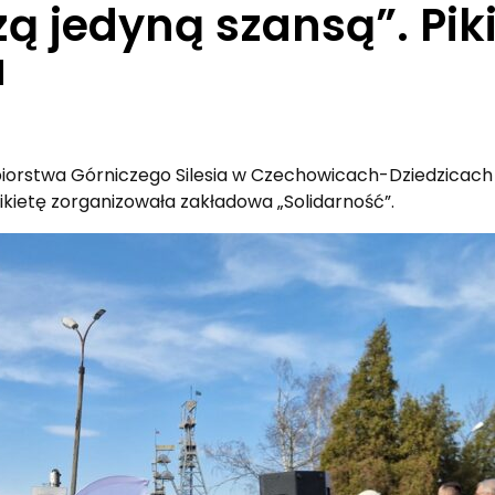
zą jedyną szansą”. Pik
a
biorstwa Górniczego Silesia w Czechowicach-Dziedzicach
ikietę zorganizowała zakładowa „Solidarność”.