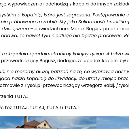
ładają wypowiedzenia i odchodzą z kopalni do innych zakład
stkim o kopalnię, która jest zagrożona. Postępowanie s
tnie próbowano to zrobić. My jako Solidarność broniliśm
 dzisiejszego
– powiedział nam Marek Bogusz po proteśc
nieje obawa, że nawet tylu niedługo nie będzie pracować.
ta kopalnia upadnie, stracimy kolejny tysiąc. A także wi
ł przewodniczący Bogusz, dodając, że upadek kopalni był
ć, nie możemy dłużej patrzeć na to, co wyprawia nasz wła
jąca naszą kopalnię do likwidacji, do utraty miejsc pracy
rozmowie z Tysol.pl przewodniczący Grzegorz Babij. /tysol
jrzenia
TUTAJ
źć też
TUTAJ
,
TUTAJ
,
TUTAJ
i
TUTAJ