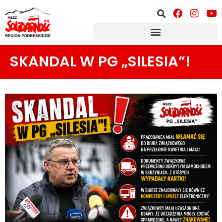
SKANDAL W PG „SILESIA”!