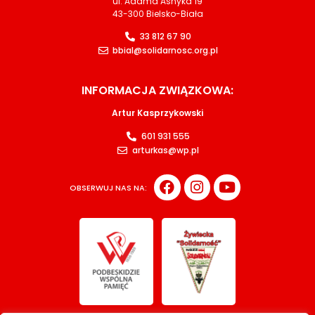
ul. Adama Asnyka 19
43-300 Bielsko-Biała
33 812 67 90
bbial@solidarnosc.org.pl
INFORMACJA ZWIĄZKOWA:
Artur Kasprzykowski
601 931 555
arturkas@wp.pl
OBSERWUJ NAS NA: