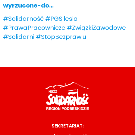
wyrzucone-do…
#Solidarność
#PGSilesia
#PrawaPracownicze
#ZwiązkiZawodowe
#Solidarni
#StopBezprawiu
SEKRETARIAT: