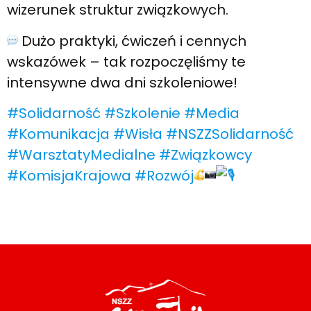
wizerunek struktur związkowych.
Dużo praktyki, ćwiczeń i cennych
wskazówek – tak rozpoczęliśmy te
intensywne dwa dni szkoleniowe!
#Solidarność
#Szkolenie
#Media
#Komunikacja
#Wisła
#NSZZSolidarność
#WarsztatyMedialne
#Związkowcy
#KomisjaKrajowa
#Rozwój