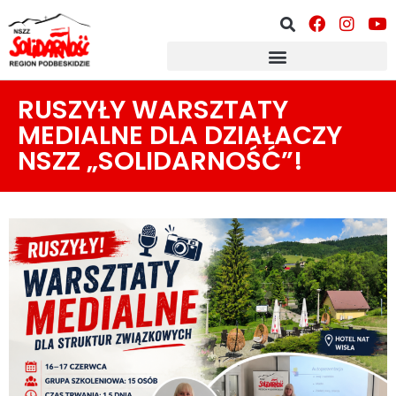
RUSZYŁY WARSZTATY
MEDIALNE DLA DZIAŁACZY
NSZZ „SOLIDARNOŚĆ”!