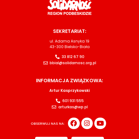
SEKRETARIAT:
ul. Adama Asnyka 19
43-300 Bielsko-Biała
33 812 67 90
bbial@solidarnosc.org.pl
INFORMACJA ZWIĄZKOWA:
Artur Kasprzykowski
601 931 555
arturkas@wp.pl
OBSERWUJ NAS NA: