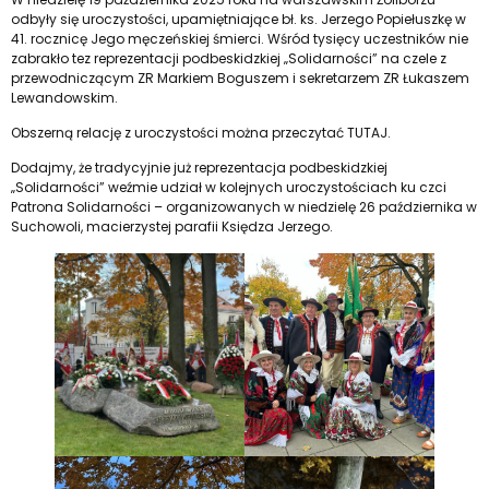
odbyły się uroczystości, upamiętniające bł. ks. Jerzego Popiełuszkę w
41. rocznicę Jego męczeńskiej śmierci. Wśród tysięcy uczestników nie
zabrakło tez reprezentacji podbeskidzkiej „Solidarności” na czele z
przewodniczącym ZR Markiem Boguszem i sekretarzem ZR Łukaszem
Lewandowskim.
Obszerną relację z uroczystości można przeczytać
TUTAJ
.
Dodajmy, że tradycyjnie już reprezentacja podbeskidzkiej
„Solidarności” weźmie udział w kolejnych uroczystościach ku czci
Patrona Solidarności – organizowanych w niedzielę 26 października w
Suchowoli, macierzystej parafii Księdza Jerzego.