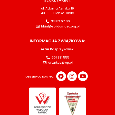
SEKRETARIAT:
ul. Adama Asnyka 19
43-300 Bielsko-Biała
33 812 67 90
bbial@solidarnosc.org.pl
INFORMACJA ZWIĄZKOWA:
Artur Kasprzykowski
601 931 555
arturkas@wp.pl
OBSERWUJ NAS NA: