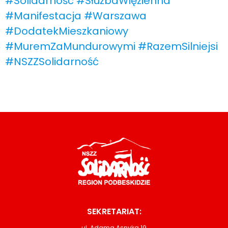
#Solidarność
#SłużbaWięzienna
#Manifestacja
#Warszawa
#DodatekMieszkaniowy
#MuremZaMundurowymi
#RazemSilniejsi
#NSZZSolidarność
SEKRETARIAT:
ul. Adama Asnyka 19