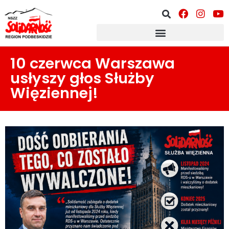
10 czerwca Warszawa
usłyszy głos Służby
Więziennej!