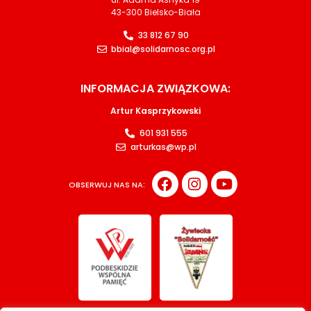
43-300 Bielsko-Biała
33 812 67 90
bbial@solidarnosc.org.pl
INFORMACJA ZWIĄZKOWA:
Artur Kasprzykowski
601 931 555
arturkas@wp.pl
OBSERWUJ NAS NA: