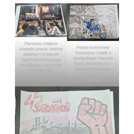
Pierwsze miejsce
Praca autorstwa
zdobyła praca Joanny
Katarzyny Cieślik z
Holeksy z II Liceum
żywieckiego Zespołu
Ogólnokształcącego
Szkół Ekonomiczno-
im. Mikołaja Kopernika
Gastronomicznych
w Cieszynie.
zdobyła drugą
nagrodę.