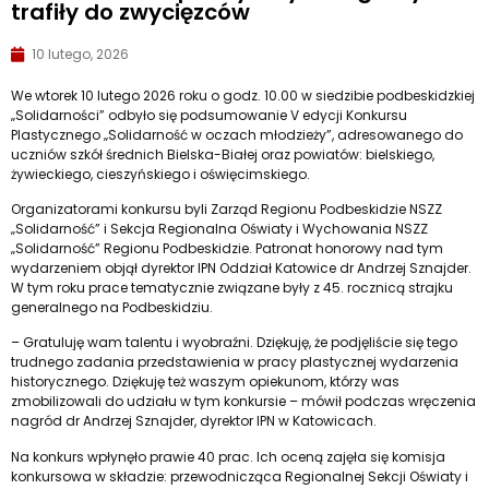
trafiły do zwycięzców
10 lutego, 2026
We wtorek 10 lutego 2026 roku o godz. 10.00 w siedzibie podbeskidzkiej
„Solidarności” odbyło się podsumowanie V edycji Konkursu
Plastycznego „Solidarność w oczach młodzieży”, adresowanego do
uczniów szkół średnich Bielska-Białej oraz powiatów: bielskiego,
żywieckiego, cieszyńskiego i oświęcimskiego.
Organizatorami konkursu byli Zarząd Regionu Podbeskidzie NSZZ
„Solidarność” i Sekcja Regionalna Oświaty i Wychowania NSZZ
„Solidarność” Regionu Podbeskidzie. Patronat honorowy nad tym
wydarzeniem objął dyrektor IPN Oddział Katowice dr Andrzej Sznajder.
W tym roku prace tematycznie związane były z 45. rocznicą strajku
generalnego na Podbeskidziu.
– Gratuluję wam talentu i wyobraźni. Dziękuję, że podjęliście się tego
trudnego zadania przedstawienia w pracy plastycznej wydarzenia
historycznego. Dziękuję też waszym opiekunom, którzy was
zmobilizowali do udziału w tym konkursie – mówił podczas wręczenia
nagród dr Andrzej Sznajder, dyrektor IPN w Katowicach.
Na konkurs wpłynęło prawie 40 prac. Ich oceną zajęła się komisja
konkursowa w składzie: przewodnicząca Regionalnej Sekcji Oświaty i