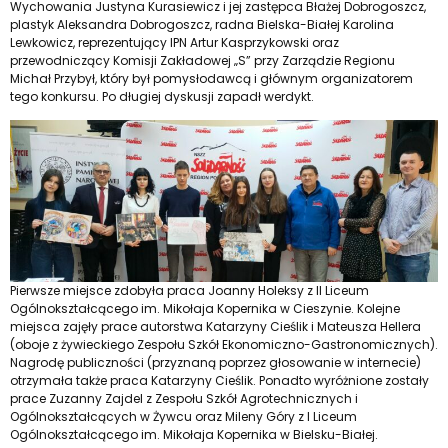
Wychowania Justyna Kurasiewicz i jej zastępca Błażej Dobrogoszcz,
plastyk Aleksandra Dobrogoszcz, radna Bielska-Białej Karolina
Lewkowicz, reprezentujący IPN Artur Kasprzykowski oraz
przewodniczący Komisji Zakładowej „S” przy Zarządzie Regionu
Michał Przybył, który był pomysłodawcą i głównym organizatorem
tego konkursu. Po długiej dyskusji zapadł werdykt.
Pierwsze miejsce zdobyła praca Joanny Holeksy z II Liceum
Ogólnokształcącego im. Mikołaja Kopernika w Cieszynie. Kolejne
miejsca zajęły prace autorstwa Katarzyny Cieślik i Mateusza Hellera
(oboje z żywieckiego Zespołu Szkół Ekonomiczno-Gastronomicznych).
Nagrodę publiczności (przyznaną poprzez głosowanie w internecie)
otrzymała także praca Katarzyny Cieślik. Ponadto wyróżnione zostały
prace Zuzanny Zajdel z Zespołu Szkół Agrotechnicznych i
Ogólnokształcących w Żywcu oraz Mileny Góry z I Liceum
Ogólnokształcącego im. Mikołaja Kopernika w Bielsku-Białej.