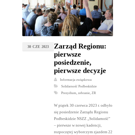
Zarząd Regionu:
30
CZE
2023
pierwsze
posiedzenie,
pierwsze decyzje
Informacja związkowa
Solidarność Podbeskidzie
,
,
Prezydium
zebranie
ZR
W piątek 30 czerwca 2023 r. odbyło
się posiedzenie Zarządu Regionu
Podbeskidzie NSZZ „Solidarność”
– pierwsze w nowej kadencji,
rozpoczętej wyborczym zjazdem 22