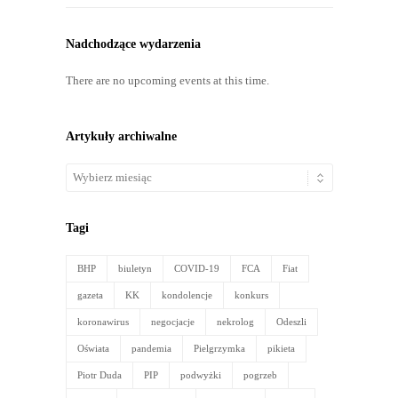
Nadchodzące wydarzenia
There are no upcoming events at this time.
Artykuły archiwalne
Artykuły
archiwalne
Tagi
BHP
biuletyn
COVID-19
FCA
Fiat
gazeta
KK
kondolencje
konkurs
koronawirus
negocjacje
nekrolog
Odeszli
Oświata
pandemia
Pielgrzymka
pikieta
Piotr Duda
PIP
podwyżki
pogrzeb