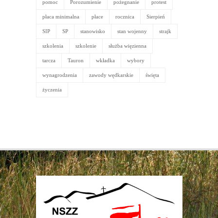
pomoc
Porozumienie
pożegnanie
protest
płaca minimalna
płace
rocznica
Sierpień
SIP
SP
stanowisko
stan wojenny
strajk
szkolenia
szkolenie
służba więzienna
tarcza
Tauron
wkładka
wybory
wynagrodzenia
zawody wędkarskie
święta
życzenia