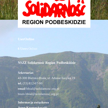
UserOnline
6 Users
Online
NSZZ Solidarność Region Podbeskidzie
Sekretariat
43-300 Bielsko-Biała, ul. Adama Asnyka 19
tel.
(33) 812-67-90
email
bbial@solidarnosc.org.pl
biuro.bbial@solidarnosc.org.pl
Informacja związkowa
Artur Kasprzykowski