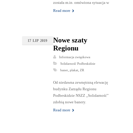
została m.in. omówiona sytuacja w
Read more
Nowe szaty
17
LIP
2019
Regionu
Informacja związkowa
Solidarność Podbeskidzie
,
,
baner
plakat
ZR
Od niedawna zewnętrzną elewację
budynku Zarządu Regionu
Podbeskidzie NSZZ „Solidarność”
zdobią nowe banery.
Read more