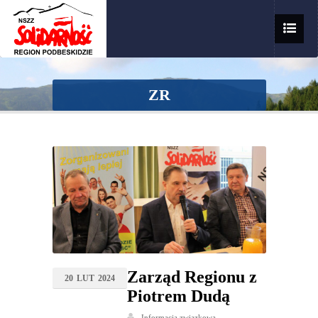
ZR
Zarząd Regionu z
20
LUT
2024
Piotrem Dudą
Informacja związkowa