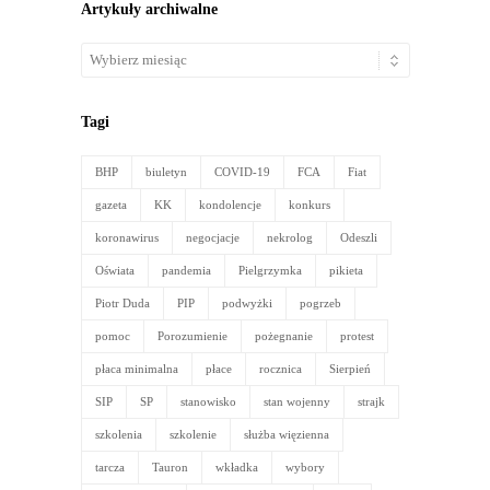
Artykuły archiwalne
Artykuły
archiwalne
Tagi
BHP
biuletyn
COVID-19
FCA
Fiat
gazeta
KK
kondolencje
konkurs
koronawirus
negocjacje
nekrolog
Odeszli
Oświata
pandemia
Pielgrzymka
pikieta
Piotr Duda
PIP
podwyżki
pogrzeb
pomoc
Porozumienie
pożegnanie
protest
płaca minimalna
płace
rocznica
Sierpień
SIP
SP
stanowisko
stan wojenny
strajk
szkolenia
szkolenie
służba więzienna
tarcza
Tauron
wkładka
wybory