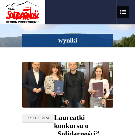
wyniki
Laureatki
22
LUT
2024
konkursu o
„Solidarności”