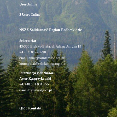
UserOnline
5 Users
Online
NSZZ Solidarność Region Podbeskidzie
Sekretariat
43-300 Bielsko-Biała, ul. Adama Asnyka 19
tel.
(33) 812-67-90
email
bbial@solidarnosc.org.pl
biuro.bbial@solidarnosc.org.pl
Informacja związkowa
Artur Kasprzykowski
tel.
+48 601 931 555
e-mail:
arturkas@wp.pl
QR : Kontakt