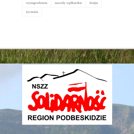
wynagrodzenia
zawody wędkarskie
święta
życzenia