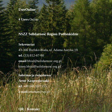
UserOnline
4 Users
Online
NSZZ Solidarność Region Podbeskidzie
Sekretariat
43-300 Bielsko-Biała, ul. Adama Asnyka 19
tel.
(33) 812-67-90
email
bbial@solidarnosc.org.pl
biuro.bbial@solidarnosc.org.pl
Informacja związkowa
Artur Kasprzykowski
tel.
+48 601 931 555
e-mail:
arturkas@wp.pl
QR : Kontakt