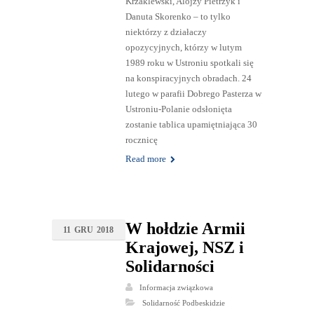
Krzaklewski, Alojzy Pietrzyk i
Danuta Skorenko – to tylko
niektórzy z działaczy
opozycyjnych, którzy w lutym
1989 roku w Ustroniu spotkali się
na konspiracyjnych obradach. 24
lutego w parafii Dobrego Pasterza w
Ustroniu-Polanie odsłonięta
zostanie tablica upamiętniająca 30
rocznicę
Read more
W hołdzie Armii
11
GRU
2018
Krajowej, NSZ i
Solidarności
Informacja związkowa
Solidarność Podbeskidzie