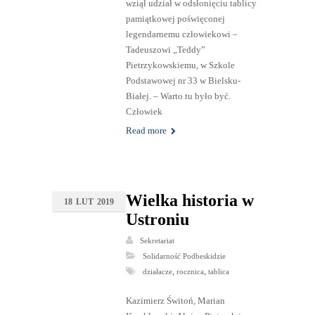
wziął udział w odsłonięciu tablicy
pamiątkowej poświęconej
legendarnemu człowiekowi –
Tadeuszowi „Teddy”
Pietrzykowskiemu, w Szkole
Podstawowej nr 33 w Bielsku-
Białej. – Warto tu było być.
Człowiek
Read more
Wielka historia w
18
LUT
2019
Ustroniu
Sekretariat
Solidarność Podbeskidzie
,
,
działacze
rocznica
tablica
Kazimierz Świtoń, Marian