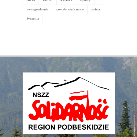
tarcza
Tauron
wkładka
wybory
wynagrodzenia
zawody wędkarskie
święta
życzenia