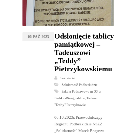
Odsłonięcie tablicy
06
PAŹ
2023
pamiątkowej –
Tadeuszowi
„Teddy”
Pietrzykowskiemu
Sekretariat
Solidarność Podbeskidzie
Szkoła Podstawowa nr 33 w
,
,
Bielsku-Białej
tablica
Tadeusz
"Teddy" Pietrzykowski
06.10.2023r. Przewodniczący
Regionu Podbeskidzie NSZZ
„Solidarność” Marek Boguszu