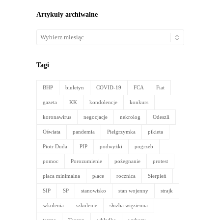
Artykuły archiwalne
Artykuły
archiwalne
Tagi
BHP
biuletyn
COVID-19
FCA
Fiat
gazeta
KK
kondolencje
konkurs
koronawirus
negocjacje
nekrolog
Odeszli
Oświata
pandemia
Pielgrzymka
pikieta
Piotr Duda
PIP
podwyżki
pogrzeb
pomoc
Porozumienie
pożegnanie
protest
płaca minimalna
płace
rocznica
Sierpień
SIP
SP
stanowisko
stan wojenny
strajk
szkolenia
szkolenie
służba więzienna