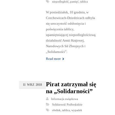
,
,
niepodległość
pamięć
tablica
W poniedziałek, 10 grudnia, w
Czechowicach-Dziedzicach odbyła
się uroczystość odsłonięcia i
poświęcenia tablicy,
upamiętniającej niepodległościową
działalność Armii Krajowej,
Narodowych Sił Zbrojnych i
„Solidarności”.
Read more
Pirat zatrzymał się
11
WRZ
2018
na „Solidarności”
Informacja związkowa
Solidarność Podbeskidzie
,
,
obelisk
tablica
wypadek