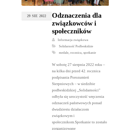
Odznaczenia dla
29
SIE
2022
związkowców i
społeczników
Informacja związkowa
Solidarność Podbeskidzie
,
,
medale
rocznica
spotkanie
W sobotę 27 sierpnia 2022 roku –
na kilka dni przed 42. rocznica
podpisania Porozumień
Sierpniowych – w siedzibie
podbeskidzkiej „Solidarności”
odbyła się uroczystość wręczenia
odznaczeń państwowych ponad
dwudziestu działaczom
związkowym i
społecznikom.Spotkanie to zostało
zorganizowane