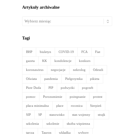
Artykuły archiwalne
Artykuły
archiwalne
Tagi
BHP
biuletyn
COVID-19
FCA
Fiat
gazeta
KK
kondolencje
konkurs
koronawirus
negocjacje
nekrolog
Odeszli
Oświata
pandemia
Pielgrzymka
pikieta
Piotr Duda
PIP
podwyżki
pogrzeb
pomoc
Porozumienie
pożegnanie
protest
płaca minimalna
płace
rocznica
Sierpień
SIP
SP
stanowisko
stan wojenny
strajk
szkolenia
szkolenie
służba więzienna
tarcza
Tauron
wkładka
wybory