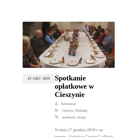
Spotkanie
19
GRU
2019
opłatkowe w
Cieszynie
Sekretariat
,
Cieszyn
Oddziały
,
spotkanie
święta
W dniu 17 grudnia 2019 r. na
terenie „Gościńca Cieszyn” odbyło