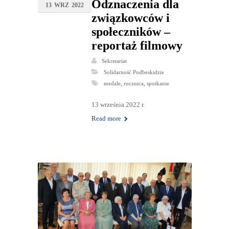
Odznaczenia dla
13
WRZ
2022
związkowców i
społeczników –
reportaż filmowy
Sekretariat
Solidarność Podbeskidzie
,
,
medale
rocznica
spotkanie
13 września 2022 r.
Read more