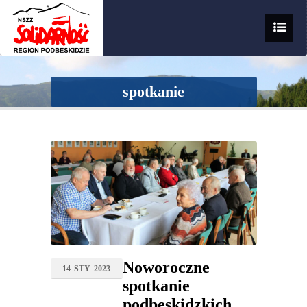
spotkanie
Noworoczne
14
STY
2023
spotkanie
podbeskidzkich