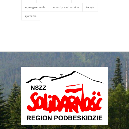
wynagrodzenia
zawody wędkarskie
święta
życzenia