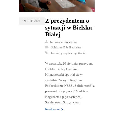
Z prezydentem o
21
SIE
2020
sytuacji w Bielsku-
Białej
Informacja związkowa
Solidarność Podbeskidzie
,
,
bielsko
prezydent
spotkanie
W czwartek, 20 sierpnia, prezydent
Bielska-Białej Jarosław
Klimaszewski spotkał się w
siedzibie Zarządu Regionu
Podbeskidzie NSZZ „Solidarność” z
przewodniczącym ZR Markiem
Boguszem i jego zastępcą,
Stanisławem Sołtysikiem.
Read more