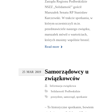
Zarządu Regionu Podbeskidzie
NSZZ „Solidarność” gościł
Marszałek Senatu RP Stanisław
Karczewski. W trakcie spotkania, w
którym uczestniczyli m.in.
przedstawiciele naszego związku,
marszałek mówił o wartościach,
których musimy wspólnie bronić.
Read more
Samorządowcy u
25
MAR
2019
związkowców
Informacja związkowa
Solidarność Podbeskidzie
,
,
prezydent
samorząd
spotkanie
– To historyczne spotkanie, bowiem