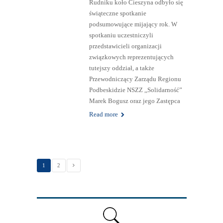
Rudniku koło Cieszyna odbyło się
świąteczne spotkanie
podsumowujące mijający rok. W
spotkaniu uczestniczyli
przedstawicieli organizacji
związkowych reprezentujących
tutejszy oddział, a także
Przewodniczący Zarządu Regionu
Podbeskidzie NSZZ ,,Solidarność”
Marek Bogusz oraz jego Zastępca
Read more
1
2