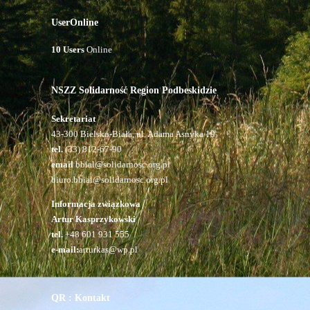
UserOnline
10 Users
Online
NSZZ Solidarność Region Podbeskidzie
Sekretariat
43-300 Bielsko-Biała, ul. Adama Asnyka 19
tel.
(33) 812-67-90
email
bbial@solidarnosc.org.pl
biuro.bbial@solidarnosc.org.pl
Informacja związkowa
Artur Kasprzykowski
tel.
+48 601 931 555
e-mail:
arturkas@wp.pl
QR : Kontakt