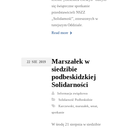
się świąteczne spotkanie
przedstawicieli NSZZ
„Solidarność”, zrzeszonych w
tutejszym Oddziale.
Read more
Marszałek w
22
SIE
2019
siedzibie
podbeskidzkiej
Solidarności
Informacja związkowa
Solidarność Podbeskidzie
,
,
,
Karczewski
marszałek
senat
spotkanie
W środę 21 sierpnia w siedzibie