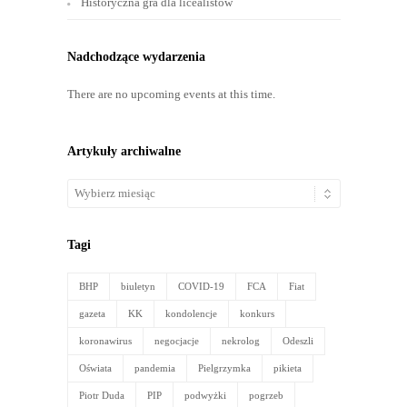
Historyczna gra dla licealistów
Nadchodzące wydarzenia
There are no upcoming events at this time.
Artykuły archiwalne
Artykuły
archiwalne
Tagi
BHP
biuletyn
COVID-19
FCA
Fiat
gazeta
KK
kondolencje
konkurs
koronawirus
negocjacje
nekrolog
Odeszli
Oświata
pandemia
Pielgrzymka
pikieta
Piotr Duda
PIP
podwyżki
pogrzeb