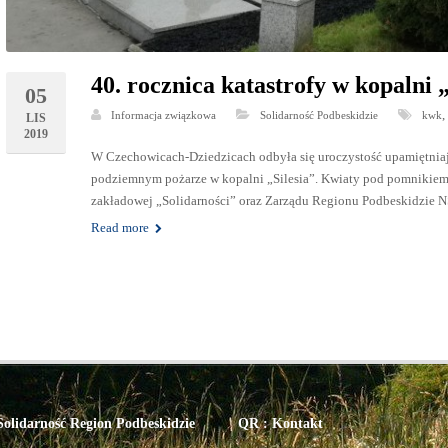
40. rocznica katastrofy w kopalni „
05
Informacja związkowa
Solidarność Podbeskidzie
kwk
LIS
2019
W Czechowicach-Dziedzicach odbyła się uroczystość upamiętniają
podziemnym pożarze w kopalni „Silesia”. Kwiaty pod pomnikiem, u
zakładowej „Solidarności” oraz Zarządu Regionu Podbeskidzie 
Read more
olidarność Region Podbeskidzie
QR : Kontakt