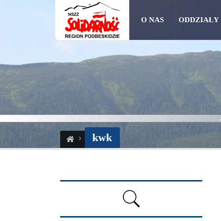
O NAS
ODDZIAŁY
kwk