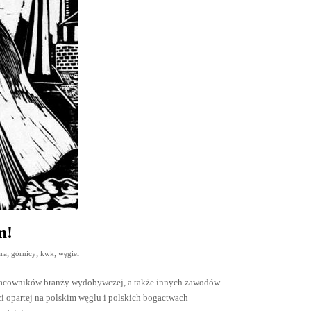
m!
,
,
,
ra
górnicy
kwk
węgiel
 pracowników branży wydobywczej, a także innych zawodów
ci opartej na polskim węglu i polskich bogactwach