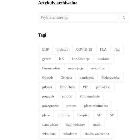
Artykuły archiwalne
Artykuły
archiwalne
Tagi
BHP
biuletyn
COVID-19
FCA
Fiat
gazeta
KK
kondolencje
konkurs
koronawirus
negocjacje
nekrolog
Odeszli
Oświata
pandemia
Pielgrzymka
pikieta
Piotr Duda
PIP
podwyżki
pogrzeb
pomoc
Porozumienie
pożegnanie
protest
płaca minimalna
płace
rocznica
Sierpień
SIP
SP
stanowisko
stan wojenny
strajk
szkolenia
szkolenie
służba więzienna