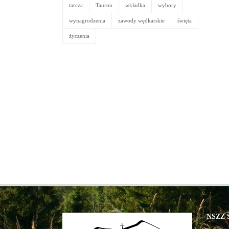
tarcza
Tauron
wkładka
wybory
wynagrodzenia
zawody wędkarskie
święta
życzenia
NSZZ S