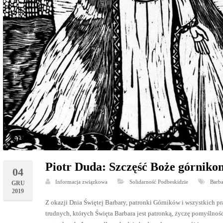
Piotr Duda: Szczęść Boże górniko
04
Informacja związkowa
Solidarność Podbeskidzie
Barba
GRU
2019
Z okazji Dnia Świętej Barbary, patronki Górników i wszystkich
trudnych, których Święta Barbara jest patronką, życzę pomyślnoś