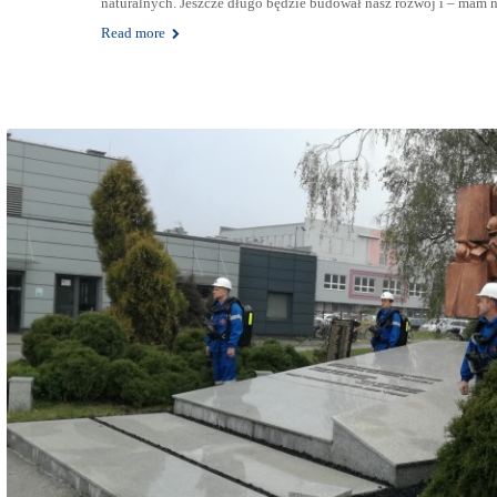
naturalnych. Jeszcze długo będzie budował nasz rozwój i – mam n
Read more