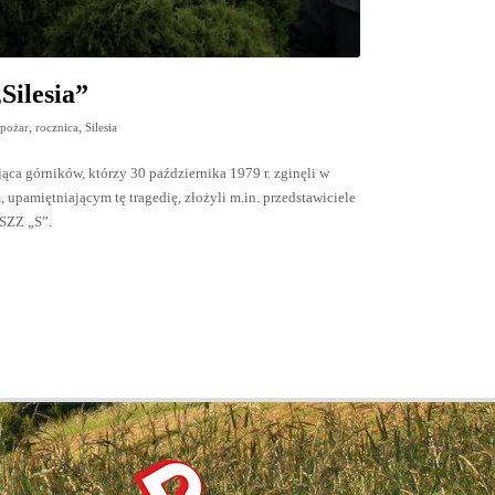
Silesia”
,
,
,
pożar
rocznica
Silesia
ca górników, którzy 30 października 1979 r. zginęli w
pamiętniającym tę tragedię, złożyli m.in. przedstawiciele
NSZZ „S”.