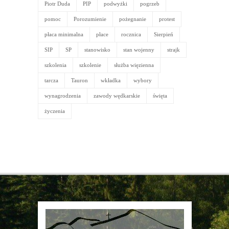
Piotr Duda
PIP
podwyżki
pogrzeb
pomoc
Porozumienie
pożegnanie
protest
płaca minimalna
płace
rocznica
Sierpień
SIP
SP
stanowisko
stan wojenny
strajk
szkolenia
szkolenie
służba więzienna
tarcza
Tauron
wkładka
wybory
wynagrodzenia
zawody wędkarskie
święta
życzenia