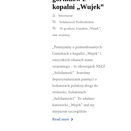
kopalni „Wujek”
Sekretariat
Solidarność Podbeskidzie
,
,
16 grudnia
kopalnia „Wujek”
stan wojenny
„Pamiętamy o pomordowanych
Górnikach z kopalni „Wujek” i
wszystkich ofiarach stanu
wojennego – to obowiązek NSZZ
„Solidarność”. Jesteśmy
depozytariuszami pamięci o
bohaterach polskiej drogi do
wolności, bohaterach
„Solidarności”. To właśnie
katowicki „Wujek” stał się
miejscem szczególnie
Read more