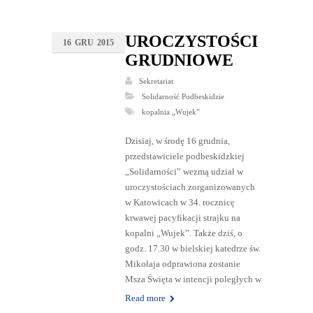
UROCZYSTOŚCI
16
GRU
2015
GRUDNIOWE
Sekretariat
Solidarność Podbeskidzie
kopalnia „Wujek”
Dzisiaj, w środę 16 grudnia,
przedstawiciele podbeskidzkiej
„Solidarności” wezmą udział w
uroczystościach zorganizowanych
w Katowicach w 34. rocznicę
krwawej pacyfikacji strajku na
kopalni „Wujek”. Także dziś, o
godz. 17.30 w bielskiej katedrze św.
Mikołaja odprawiona zostanie
Msza Święta w intencji poległych w
Read more