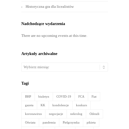
Historyczna gra dla licealistów
Nadchodzące wydarzenia
There are no upcoming events at this time.
Artykuły archiwalne
Artykuły
archiwalne
Tagi
BHP
biuletyn
COVID-19
FCA
Fiat
gazeta
KK
kondolencje
konkurs
koronawirus
negocjacje
nekrolog
Odeszli
Oświata
pandemia
Pielgrzymka
pikieta