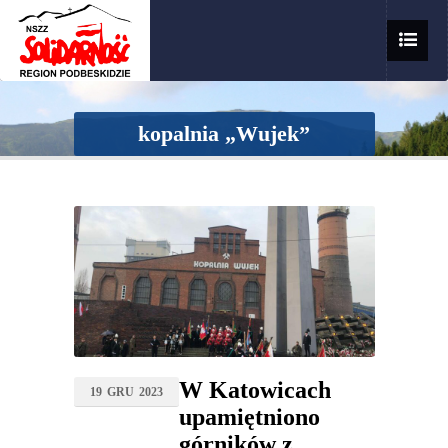
kopalnia „Wujek”
W Katowicach
19
GRU
2023
upamiętniono
górników z