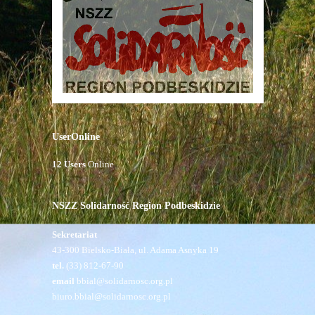
UserOnline
12 Users
Online
NSZZ Solidarność Region Podbeskidzie
Sekretariat
43-300 Bielsko-Biała, ul. Adama Asnyka 19
tel.
(33) 812-67-90
email
bbial@solidarnosc.org.pl
biuro.bbial@solidarnosc.org.pl