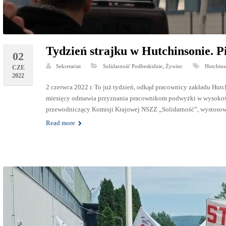
Tydzień strajku w Hutchinsonie. P
02
,
Sekretariat
Solidarność Podbeskidzie
Żywiec
Hutchins
CZE
2022
2 czerwca 2022 r. To już tydzień, odkąd pracownicy zakładu Hutc
miesięcy odmawia przyznania pracownikom podwyżki w wysokości 
przewodniczący Komisji Krajowej NSZZ „Solidarność”, wystosow
Read more