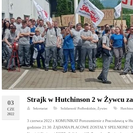
Strajk w Hutchinson 2 w Żywcu z
03
,
Sekretariat
Solidarność Podbeskidzie
Żywiec
Hutchins
CZE
2022
3 czerwca 2022 r. KOMUNIKAT Porozumienie z Pracodawcą w Hutc
godzinie 21.30. ŻĄDANIA PŁACOWE ZOSTAŁY SPEŁNIONE! Dzię