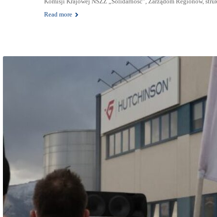
Komisji Krajowej NSZZ „Solidarność”, Zarządom Regionów, st
Read more