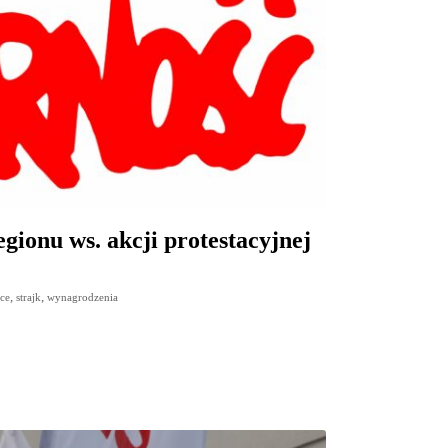
ionu ws. akcji protestacyjnej
,
,
ace
strajk
wynagrodzenia