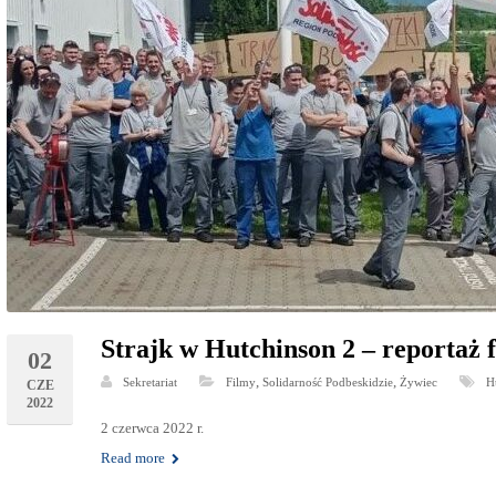
Strajk w Hutchinson 2 – reportaż 
02
,
,
Sekretariat
Filmy
Solidarność Podbeskidzie
Żywiec
H
CZE
2022
2 czerwca 2022 r.
Read more