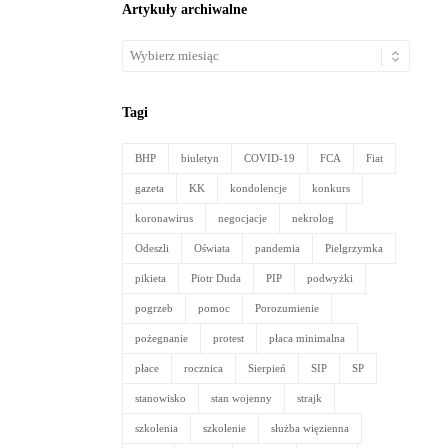
Artykuły archiwalne
Artykuły
archiwalne
Tagi
BHP
biuletyn
COVID-19
FCA
Fiat
gazeta
KK
kondolencje
konkurs
koronawirus
negocjacje
nekrolog
Odeszli
Oświata
pandemia
Pielgrzymka
pikieta
Piotr Duda
PIP
podwyżki
pogrzeb
pomoc
Porozumienie
pożegnanie
protest
płaca minimalna
płace
rocznica
Sierpień
SIP
SP
stanowisko
stan wojenny
strajk
szkolenia
szkolenie
służba więzienna