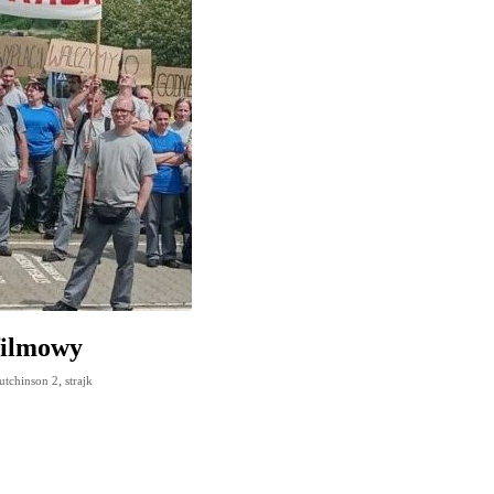
filmowy
,
utchinson 2
strajk