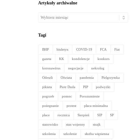
Artykuły archiwalne
Artykuły
archiwalne
Tagi
BHP
biuletyn
COVID-19
FCA
Fiat
gazeta
KK
kondolencje
konkurs
koronawirus
negocjacje
nekrolog
Odeszli
Oświata
pandemia
Pielgrzymka
pikieta
Piotr Duda
PIP
podwyżki
pogrzeb
pomoc
Porozumienie
pożegnanie
protest
płaca minimalna
płace
rocznica
Sierpień
SIP
SP
stanowisko
stan wojenny
strajk
szkolenia
szkolenie
służba więzienna