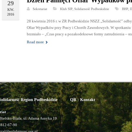
29
,
,
Sekretariat
Klub SIP
Solidarność Podbeskidzie
BHP
D
KW.
2016
28 kwietnia 2016 r. w ZR Podbeskidzie NSZZ „Solidarność” odb
Ofiar Wypadków przy Pracy i Chorób Zawodowych. W spotkaniu ucz
brzmiało – „Czas pracy a pozakodeksowe formy zatrudnienia – sta
Read more
olidarność Region Podbeskidzie
QR : Kontakt
riat
Bielsko-Biała, ul. Adama Asnyka 19
 812-67-90
ial@solidarnosc.org.pl