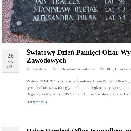
Światowy Dzień Pamięci Ofiar Wy
26
Zawodowych
KW.
2021
,
Sekretariat
Solidarność Podbeskidzie
BHP
Dzień Pami
W dniu 28.04.2021 r. przypada Światowy Dzień Pamięci Ofiar 
tym, choć tak jak w ubiegłym roku – nie będzie tradycyjnego po
Regionie Podbeskidzie NSZZ „Solidarność” zostaną złożone kwia
Read more
Dzień Pamięci Ofiar Wypadków p