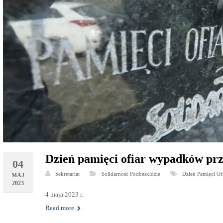
Dzień pamięci ofiar wypadków prz
04
Sekretariat
Solidarność Podbeskidzie
Dzień Pamięci O
MAJ
2023
4 maja 2023 r.
Read more