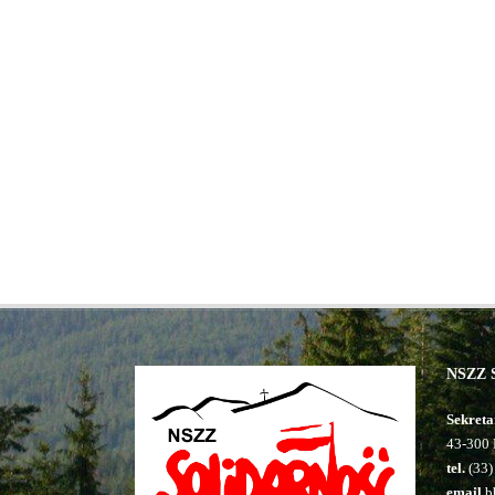
NSZZ S
Sekreta
43-300 
tel.
(33)
email
bb