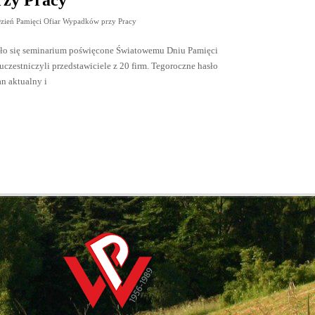
zień Pamięci Ofiar Wypadków przy Pracy
yło się seminarium poświęcone Światowemu Dniu Pamięci
estniczyli przedstawiciele z 20 firm. Tegoroczne hasło
n aktualny i