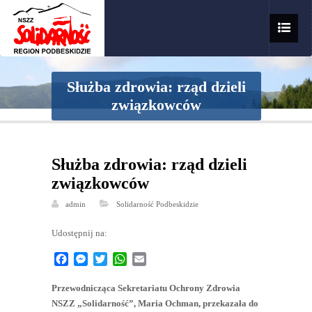
Służba zdrowia: rząd dzieli
związkowców
Służba zdrowia: rząd dzieli
związkowców
admin
Solidarność Podbeskidzie
Udostępnij na:
Facebook
Messenger
Twitter
WhatsApp
Email
Przewodnicząca Sekretariatu Ochrony Zdrowia
NSZZ „Solidarność”, Maria Ochman, przekazała do