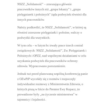
NSZZ „Solidarność” – zrzeszająca głównie
pracowników innych niż „grupa lekarzy” i „grupa
pielęgniarek i położnych” żąda podwyżek również dla
innych pracowników.
Należy podkreślić, że NSZZ „Solidarność”, w której są
również zrzeszone pielęgniarki i położne, walczy o
podwyżki dla wszystkich.
W tym celu – w lutym br. trwały prace trzech central
związkowych: NSZZ „Solidarność”, Zw. Pielęgniarek i
Położnych i OPZZ, nad wspólnymi działaniami w celu
uzyskania podwyżek dla pracowników ochrony
zdrowia. Wypracowano porozumienie.
Jednak tuż przed planowaną wspólną konferencją panie
z OZwPiP wycofały się z rozmów i rozpoczęły
indywidualne rozmowy z Ministerstwem Zdrowia, o
których piszą w liście do Premier Ewy Kopacz, że
prowadzone były „na życzenie ministerstwa” w
tajemnicy i lojalności.