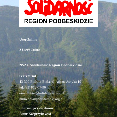
UserOnline
2 Users
Online
NSZZ Solidarność Region Podbeskidzie
Sekretariat
43-300 Bielsko-Biała, ul. Adama Asnyka 19
tel.
(33) 812-67-90
email
bbial@solidarnosc.org.pl
biuro.bbial@solidarnosc.org.pl
Informacja związkowa
Artur Kasprzykowski