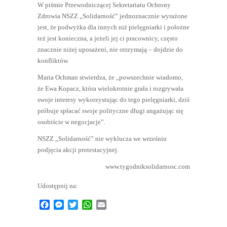
W piśmie Przewodniczącej Sekretariatu Ochrony
Zdrowia NSZZ „Solidarność” jednoznacznie wyrażone
jest, że podwyżka dla innych niż pielęgniarki i położne
też jest konieczna, a jeżeli jej ci pracownicy, często
znacznie niżej uposażeni, nie otrzymają – dojdzie do
konfliktów.
Maria Ochman stwierdza, że „powszechnie wiadomo,
że Ewa Kopacz, która wielokrotnie grała i rozgrywała
swoje interesy wykorzystując do tego pielęgniarki, dziś
próbuje spłacać swoje polityczne długi angażując się
osobiście w negocjacje”.
NSZZ „Solidarność” nie wyklucza we wrześniu
podjęcia akcji protestacyjnej.
www.tygodniksolidarnosc.com
Udostępnij na:
Facebook
Messenger
Twitter
WhatsApp
Email