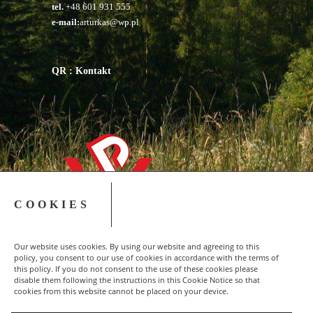
tel.
+48 601 931 555
e-mail:
arturkas@wp.pl
QR : Kontakt
COOKIES
Our website uses cookies. By using our website and agreeing to this
policy, you consent to our use of cookies in accordance with the terms of
this policy. If you do not consent to the use of these cookies please
disable them following the instructions in this Cookie Notice so that
cookies from this website cannot be placed on your device.