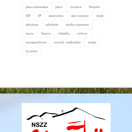
płaca minimalna
płace
rocznica
Sierpień
SIP
SP
stanowisko
stan wojenny
strajk
szkolenia
szkolenie
służba więzienna
tarcza
Tauron
wkładka
wybory
wynagrodzenia
zawody wędkarskie
święta
życzenia