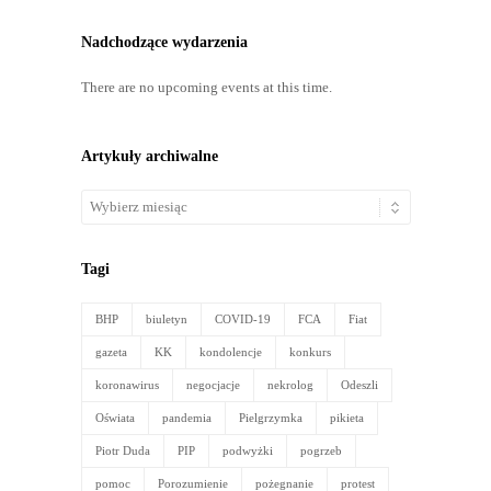
Nadchodzące wydarzenia
There are no upcoming events at this time.
Artykuły archiwalne
Artykuły
archiwalne
Tagi
BHP
biuletyn
COVID-19
FCA
Fiat
gazeta
KK
kondolencje
konkurs
koronawirus
negocjacje
nekrolog
Odeszli
Oświata
pandemia
Pielgrzymka
pikieta
Piotr Duda
PIP
podwyżki
pogrzeb
pomoc
Porozumienie
pożegnanie
protest