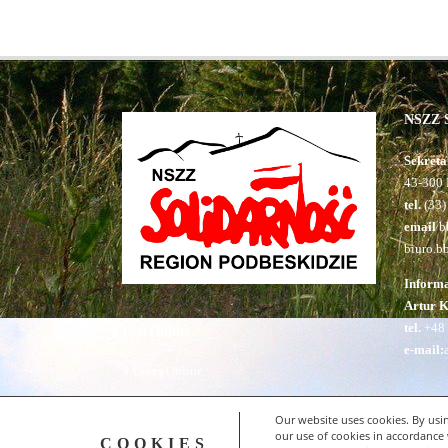
NSZZ S
Sekreta
43-300 
tel.
(33)
email
bb
biuro.b
Inform
Artur 
tel.
+48 
UserOnline
e-mail:
3 Users
Online
Our website uses cookies. By usin
our use of cookies in accordance 
COOKIES