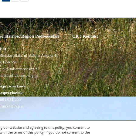
olidarność Region Podbeskidzie
QR : Kontakt
riat
Bielsko-Biała, ul. Adama Asnyka 19
 812-67-90
ial@solidarnosc.org.pl
bial@solidarnosc.org.pl
acja związkowa
Kasprzykowski
601 931 555
arturkas@wp.pl
g our website and agreeing to this policy, you consent to
with the terms of this policy. If you do not consent to the