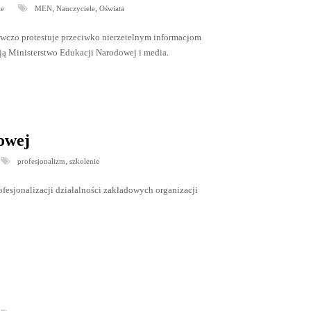
,
,
ie
MEN
Nauczyciele
Oświata
wczo protestuje przeciwko nierzetelnym informacjom
ją Ministerstwo Edukacji Narodowej i media.
owej
,
profesjonalizm
szkolenie
esjonalizacji działalności zakładowych organizacji