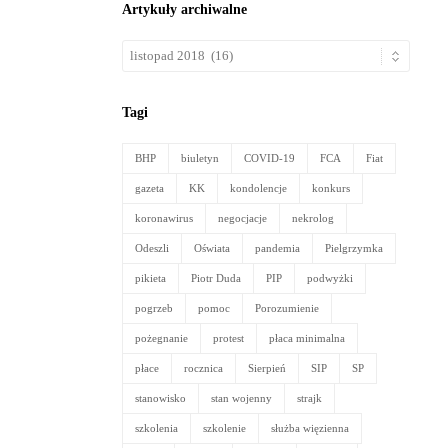
Artykuły archiwalne
Artykuły
archiwalne
Tagi
BHP
biuletyn
COVID-19
FCA
Fiat
gazeta
KK
kondolencje
konkurs
koronawirus
negocjacje
nekrolog
Odeszli
Oświata
pandemia
Pielgrzymka
pikieta
Piotr Duda
PIP
podwyżki
pogrzeb
pomoc
Porozumienie
pożegnanie
protest
płaca minimalna
płace
rocznica
Sierpień
SIP
SP
stanowisko
stan wojenny
strajk
szkolenia
szkolenie
służba więzienna