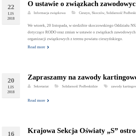
O ustawie o związkach zawodowy
22
,
,
Informacja związkowa
Cieszyn
Skoczów
Solidarność Podbesk
LIS
2018
We wtorek, 20 listopada, w siedzibie skoczowskiego Oddziału NS
dotyczące RODO oraz zmian w ustawie o związkach zawodowych. 
organizacji związkowych z terenu powiatu cieszyńskiego.
Read more
Zapraszamy na zawody kartingow
20
Sekretariat
Solidarność Podbeskidzie
zawody kartingo
LIS
2018
Read more
Krajowa Sekcja Oświaty „S” ostro
16