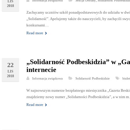
,
Informacja związkowa
Sekcja Oświaty
Solidarność Podbeskidz
LIS
2018
Zachęcamy uczniów szkół ponadpodstawowych do udziału w dwó
„Solidarność”. Apelujemy także do nauczycieli, by zachęcili swy
konkursami…
Read more
„Solidarność Podbeskidzia” w „Gaz
22
internecie
LIS
2018
Informacja związkowa
Solidarność Podbeskidzie
biule
W najnowszym numerze bezpłatnego miesięcznika „Gazeta Beskidzk
znajdziemy nowy numer „Solidarności Podbeskidzia”, a w nim m.
Read more