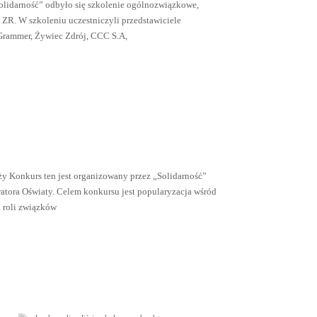
olidarność” odbyło się szkolenie ogólnozwiązkowe,
ZR. W szkoleniu uczestniczyli przedstawiciele
Grammer, Żywiec Zdrój, CCC S.A,
y Konkurs ten jest organizowany przez „Solidarność”
tora Oświaty. Celem konkursu jest popularyzacja wśród
 i roli związków