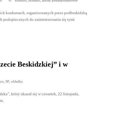
,
,
ie
konkurs
licealiści
szkoły ponadpodstawowe
ch konkursach, organizowanych przez podbeskidzką
ch podopiecznych do zainteresowania się tymi
ecie Beskidzkiej” i w
,
,
tyn
SP
wkładka
a”, który ukazał się w czwartek, 22 listopada,
in.