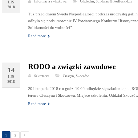
,
Informacja związkowa
Oświęcim
Solidarność Podbeskidzie
LIS
2018
Tuż przed dniem Święta Niepodległości podczas uroczystej gali
odbyło się podsumowanie IV Powiatowego Konkursu Historyczne
Solidarności do wolności”.
Read more
RODO a związki zawodowe
14
,
Sekretariat
Cieszyn
Skoczów
LIS
2018
20 listopada 2018 r. o godz. 10.00 odbędzie się szkolenie pt. 
terenu Cieszyna i Skoczowa. Miejsce szkolenia: Oddział Skoczów
Read more
1
2