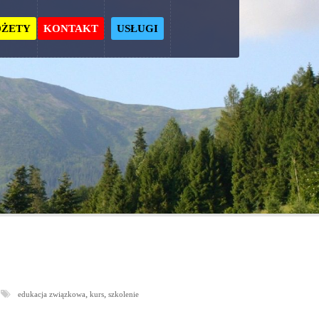
ŻETY
KONTAKT
USŁUGI
,
,
edukacja związkowa
kurs
szkolenie