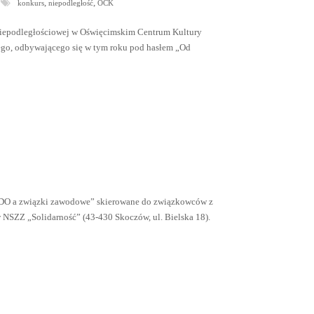
,
,
konkurs
niepodległość
OCK
 niepodległościowej w Oświęcimskim Centrum Kultury
go, odbywającego się w tym roku pod hasłem „Od
„RODO a związki zawodowe” skierowane do związkowców z
 NSZZ „Solidarność” (43-430 Skoczów, ul. Bielska 18).