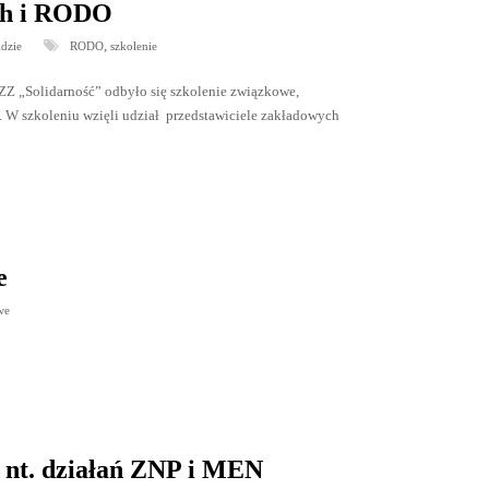
ch i RODO
,
idzie
RODO
szkolenie
ZZ „Solidarność” odbyło się szkolenie związkowe,
W szkoleniu wzięli udział przedstawiciele zakładowych
e
we
 nt. działań ZNP i MEN