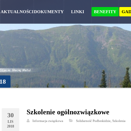
AKTUALNOŚCI
DOKUMENTY
LINKI
BENEFITY
GAD
18
Szkolenie ogólnozwiązkowe
30
,
Informacja związkowa
Solidarność Podbeskidzie
Szkolenia
LIS
2018