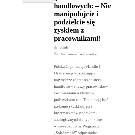
handlowych: – Nie
manipulujcie i
podzielcie się
zyskiem z
pracownikami!
admin
Solidarność Podbeskidzie
Polska Organizacja Handlu i
Dystrybucji – zrzeszająca
największe zagraniczne sieci
handlowe – straszy pracowników
zwolnieniami a klientów
podwyżkami cen. Takie mają być
rzekomo skutki objęcia
hipermarketów podatkami
analogicznymi do tych, które
wprowadzono na Węgrzech.
„Solidarność” odpowiada: –