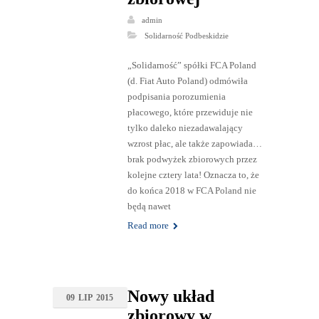
admin
Solidarność Podbeskidzie
„Solidarność” spółki FCA Poland
(d. Fiat Auto Poland) odmówiła
podpisania porozumienia
płacowego, które przewiduje nie
tylko daleko niezadawalający
wzrost płac, ale także zapowiada…
brak podwyżek zbiorowych przez
kolejne cztery lata! Oznacza to, że
do końca 2018 w FCA Poland nie
będą nawet
Read more
Nowy układ
09
LIP
2015
zbiorowy w