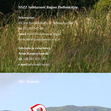
NSZZ Solidarność Region Podbeskidzie
Sekretariat
43-300 Bielsko-Biała, ul. Adama Asnyka 19
tel.
(33) 812-67-90
email
bbial@solidarnosc.org.pl
biuro.bbial@solidarnosc.org.pl
Informacja związkowa
Artur Kasprzykowski
tel.
+48 601 931 555
e-mail:
arturkas@wp.pl
QR : Kontakt