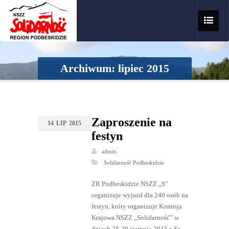
Archiwum: lipiec 2015
Zaproszenie na
14
LIP
2015
festyn
admin
Solidarność Podbeskidzie
ZR Podbeskidzie NSZZ „S”
organizuje wyjazd dla 240 osób na
festyn, który organizuje Komisja
Krajowa NSZZ „Solidarność” w
dniach 28-30 sierpnia 2015 r. Są