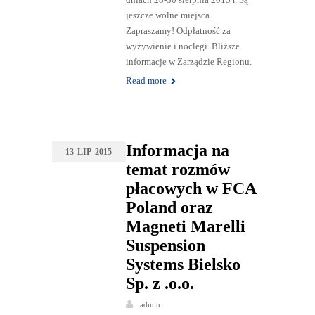
jeszcze wolne miejsca.
Zapraszamy! Odpłatność za
wyżywienie i noclegi. Bliższe
informacje w Zarządzie Regionu.
Read more
Informacja na
13
LIP
2015
temat rozmów
płacowych w FCA
Poland oraz
Magneti Marelli
Suspension
Systems Bielsko
Sp. z .o.o.
admin