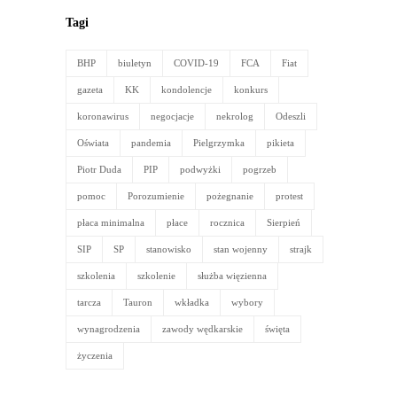
Tagi
BHP
biuletyn
COVID-19
FCA
Fiat
gazeta
KK
kondolencje
konkurs
koronawirus
negocjacje
nekrolog
Odeszli
Oświata
pandemia
Pielgrzymka
pikieta
Piotr Duda
PIP
podwyżki
pogrzeb
pomoc
Porozumienie
pożegnanie
protest
płaca minimalna
płace
rocznica
Sierpień
SIP
SP
stanowisko
stan wojenny
strajk
szkolenia
szkolenie
służba więzienna
tarcza
Tauron
wkładka
wybory
wynagrodzenia
zawody wędkarskie
święta
życzenia