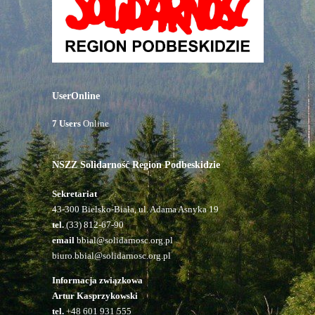
UserOnline
7 Users
Online
NSZZ Solidarność Region Podbeskidzie
Sekretariat
43-300 Bielsko-Biała, ul. Adama Asnyka 19
tel.
(33) 812-67-90
email
bbial@solidarnosc.org.pl
biuro.bbial@solidarnosc.org.pl
Informacja związkowa
Artur Kasprzykowski
tel.
+48 601 931 555