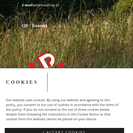
e-mail:
arturkas@wp.pl
QR : Kontakt
COOKIES
Our website uses cookies. By using our website and agreeing to this
policy, you consent to our use of cookies in accordance with the terms of
this policy. If you do not consent to the use of these cookies please
disable them following the instructions in this Cookie Notice so that
cookies from this website cannot be placed on your device.
Copyright © 2015-2023 NSZZ Solidarność - Region
I ACCEPT COOKIES