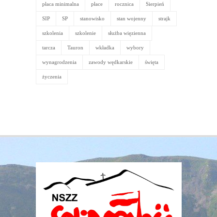
płaca minimalna
płace
rocznica
Sierpień
SIP
SP
stanowisko
stan wojenny
strajk
szkolenia
szkolenie
służba więzienna
tarcza
Tauron
wkładka
wybory
wynagrodzenia
zawody wędkarskie
święta
życzenia