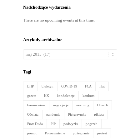
Nadchodzące wydarzenia
There are no upcoming events at this time.
Artykuły archiwalne
Artykuły
archiwalne
Tagi
BHP
biuletyn
COVID-19
FCA
Fiat
gazeta
KK
kondolencje
konkurs
koronawirus
negocjacje
nekrolog
Odeszli
Oświata
pandemia
Pielgrzymka
pikieta
Piotr Duda
PIP
podwyżki
pogrzeb
pomoc
Porozumienie
pożegnanie
protest