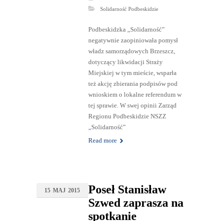
Solidarność Podbeskidzie
Podbeskidzka „Solidarność”
negatywnie zaopiniowała pomysł
władz samorządowych Brzeszcz,
dotyczący likwidacji Straży
Miejskiej w tym mieście, wsparła
też akcję zbierania podpisów pod
wnioskiem o lokalne referendum w
tej sprawie. W swej opinii Zarząd
Regionu Podbeskidzie NSZZ
„Solidarność”
Read more
Poseł Stanisław
15
MAJ
2015
Szwed zaprasza na
spotkanie