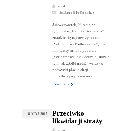
admin
Solidarność Podbeskidzie
Już w czwartek, 21 maja, w
tygodniku „Kronika Beskidzka”
znajdzie się najnowszy numer
„Solidarności Podbeskidzia”, a w
nim teksty m. in. o poparciu
„Solidarności” dla Andrzeja Dudy, o
tym, jak „Solidarność” walczy o
podwyżki płac, o akcji
protestacyjnej oświatowej
Read more
Przeciwko
18
MAJ
2015
likwidacji straży
admin