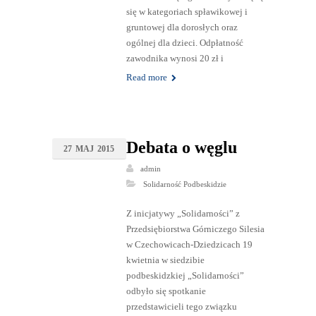
się w kategoriach spławikowej i
gruntowej dla dorosłych oraz
ogólnej dla dzieci. Odpłatność
zawodnika wynosi 20 zł i
Read more
Debata o węglu
27
MAJ
2015
admin
Solidarność Podbeskidzie
Z inicjatywy „Solidarności” z
Przedsiębiorstwa Górniczego Silesia
w Czechowicach-Dziedzicach 19
kwietnia w siedzibie
podbeskidzkiej „Solidarności”
odbyło się spotkanie
przedstawicieli tego związku