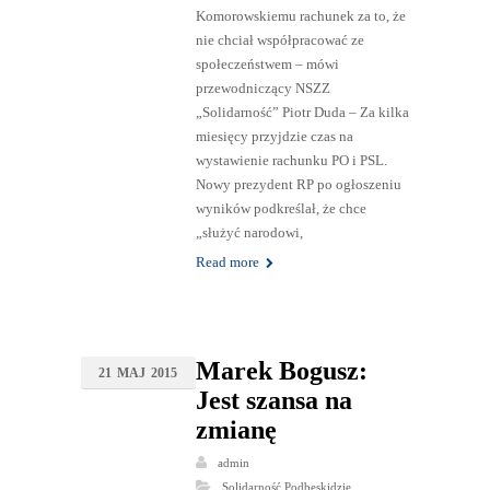
Komorowskiemu rachunek za to, że
nie chciał współpracować ze
społeczeństwem – mówi
przewodniczący NSZZ
„Solidarność” Piotr Duda – Za kilka
miesięcy przyjdzie czas na
wystawienie rachunku PO i PSL.
Nowy prezydent RP po ogłoszeniu
wyników podkreślał, że chce
„służyć narodowi,
Read more
Marek Bogusz:
21
MAJ
2015
Jest szansa na
zmianę
admin
Solidarność Podbeskidzie