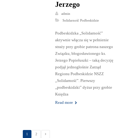
Jerzego
admin
Solidarność Podbeskidzie
Podbeskidzka „Solidarność”
aktywnie włącza się w pełnienie
straży przy grobie patrona naszego
Związku, błogosławionego ks.
Jerzego Popiełuszki – taką decyzję
podjął jednogłośnie Zarząd
Regionu Podbeskidzie NSZZ
„Solidarność”. Pierwszy
„podbeskidzki” dyżur przy grobie
Księdza
Read more
1
2