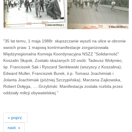
"35 lat temu, 1 maja 1988r. słupszczanie wyszli na ulice w obronie
swoich praw. 1 majową kontrmanifestacje zorganizowała
Międzyregionalna Komisja Koordynacyjna NSZZ "Solidarność"
Koszalin Słupsk. Zostało skazanych 10 osób: Tadeusz Wołyniec,
śp. Franciszek Sak i Ryszard Senklewski (wszyscy z Koszalina);
Edward Muller, Franciszek Burek, ś.p. Tomasz Joachimiak i
Jolanta Joachimiak (później Szczypińska), Marzena Zajkowska,
Robert Dołęga, .....Grzybński. Manifestacja została rozbita przez
oddziały milicji obywatelskiej."
« poprz.
nast. »