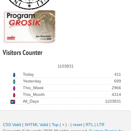
Visitors
Counter
1103831
Today
411
Yesterday
699
This_Week
2966
This_Month
4314
All_Days
1103831
CSS Valid
|
XHTML Valid
|
Top
|
+
|
-
|
reset
|
RTL
|
LTR